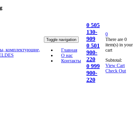
g
0 505
130-
0
909
There are
0
Toggle navigation
item(s)
in your
0 501
cart
Главная
900-
О нас
220
Subtotal:
Контакты
0 999
View Cart
Check Out
900-
220