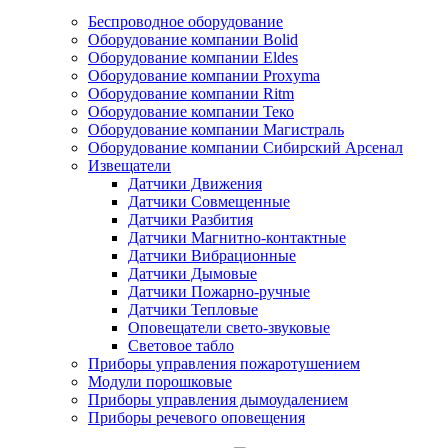
Беспроводное оборудование
Оборудование компании Bolid
Оборудование компании Eldes
Оборудование компании Proxyma
Оборудование компании Ritm
Оборудование компании Теко
Оборудование компании Магистраль
Оборудование компании Сибирский Арсенал
Извещатели
Датчики Движения
Датчики Совмещенные
Датчики Разбития
Датчики Магнитно-контактные
Датчики Вибрационные
Датчики Дымовые
Датчики Пожарно-ручные
Датчики Тепловые
Оповещатели свето-звуковые
Световое табло
Приборы управления пожаротушением
Модули порошковые
Приборы управления дымоудалением
Приборы речевого оповещения