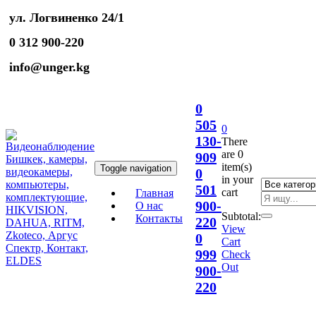
ул. Логвиненко 24/1
0 312 900-220
info@unger.kg
0
505
0
130-
There
are
0
909
item(s)
Toggle navigation
0
in your
501
cart
Главная
900-
О нас
Subtotal:
Контакты
220
View
0
Cart
999
Check
Out
900-
220