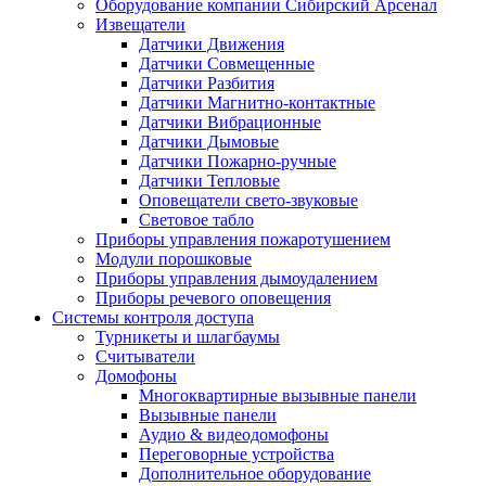
Оборудование компании Сибирский Арсенал
Извещатели
Датчики Движения
Датчики Совмещенные
Датчики Разбития
Датчики Магнитно-контактные
Датчики Вибрационные
Датчики Дымовые
Датчики Пожарно-ручные
Датчики Тепловые
Оповещатели свето-звуковые
Световое табло
Приборы управления пожаротушением
Модули порошковые
Приборы управления дымоудалением
Приборы речевого оповещения
Системы контроля доступа
Турникеты и шлагбаумы
Cчитыватели
Домофоны
Многоквартирные вызывные панели
Вызывные панели
Аудио & видеодомофоны
Переговорные устройства
Дополнительное оборудование