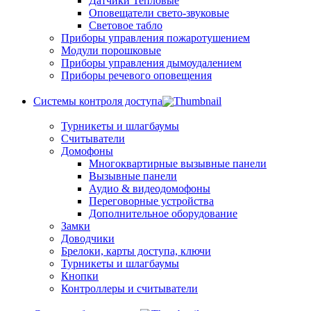
Датчики Тепловые
Оповещатели свето-звуковые
Световое табло
Приборы управления пожаротушением
Модули порошковые
Приборы управления дымоудалением
Приборы речевого оповещения
Системы контроля доступа
Турникеты и шлагбаумы
Cчитыватели
Домофоны
Многоквартирные вызывные панели
Вызывные панели
Аудио & видеодомофоны
Переговорные устройства
Дополнительное оборудование
Замки
Доводчики
Брелоки, карты доступа, ключи
Турникеты и шлагбаумы
Кнопки
Контроллеры и считыватели