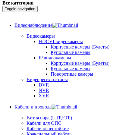
Все категории
Toggle navigation
Видеонаблюдение
Видеокамеры
HDCVI видеокамеры
Корпусные камеры (Булеты)
Купольные камеры
IP видеокамеры
Корпусные камеры (Булеты)
Купольные камеры
Поворотные камеры
Видеорегистраторы
DVR
NVR
XVR
Кабели и провода
Витая пара (UTP,FTP)
Кабели для ОПС
Кабели огнестойкие
Коаксиальный кабель