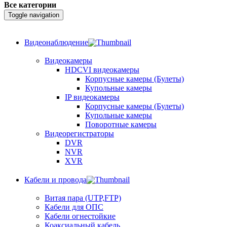
Все категории
Toggle navigation
Видеонаблюдение
Видеокамеры
HDCVI видеокамеры
Корпусные камеры (Булеты)
Купольные камеры
IP видеокамеры
Корпусные камеры (Булеты)
Купольные камеры
Поворотные камеры
Видеорегистраторы
DVR
NVR
XVR
Кабели и провода
Витая пара (UTP,FTP)
Кабели для ОПС
Кабели огнестойкие
Коаксиальный кабель