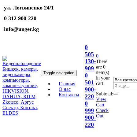
ул. Логвиненко 24/1
0 312 900-220
info@unger.kg
0
505
0
130-
There
are
0
909
item(s)
Toggle navigation
0
in your
501
cart
Главная
900-
О нас
Subtotal:
Контакты
220
View
0
Cart
999
Check
Out
900-
220