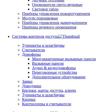
Датчики Тепловые
Оповещатели свето-звуковые
Световое табло
Приборы управления пожаротушением
Модули порошковые
Приборы управления дымоудалением
Приборы речевого оповещения
Системы контроля доступа
Турникеты и шлагбаумы
Cчитыватели
Домофоны
Многоквартирные вызывные панели
Вызывные панели
Аудио & видеодомофоны
Переговорные устройства
Дополнительное оборудование
Замки
Доводчики
Брелоки, карты доступа, ключи
Турникеты и шлагбаумы
Кнопки
Контроллеры и считыватели