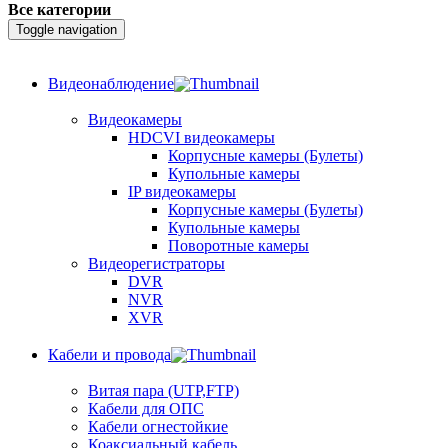
Все категории
Toggle navigation
Видеонаблюдение
Видеокамеры
HDCVI видеокамеры
Корпусные камеры (Булеты)
Купольные камеры
IP видеокамеры
Корпусные камеры (Булеты)
Купольные камеры
Поворотные камеры
Видеорегистраторы
DVR
NVR
XVR
Кабели и провода
Витая пара (UTP,FTP)
Кабели для ОПС
Кабели огнестойкие
Коаксиальный кабель