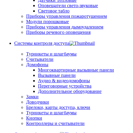
Датчики Тепловые
Оповещатели свето-звуковые
Световое табло
Приборы управления пожаротушением
Модули порошковые
Приборы управления дымоудалением
Приборы речевого оповещения
Системы контроля доступа
Турникеты и шлагбаумы
Cчитыватели
Домофоны
Многоквартирные вызывные панели
Вызывные панели
Аудио & видеодомофоны
Переговорные устройства
Дополнительное оборудование
Замки
Доводчики
Брелоки, карты доступа, ключи
Турникеты и шлагбаумы
Кнопки
Контроллеры и считыватели