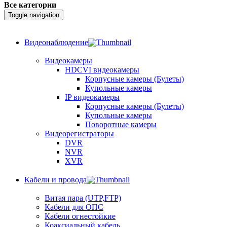
Все категории
Toggle navigation
Видеонаблюдение
Видеокамеры
HDCVI видеокамеры
Корпусные камеры (Булеты)
Купольные камеры
IP видеокамеры
Корпусные камеры (Булеты)
Купольные камеры
Поворотные камеры
Видеорегистраторы
DVR
NVR
XVR
Кабели и провода
Витая пара (UTP,FTP)
Кабели для ОПС
Кабели огнестойкие
Коаксиальный кабель