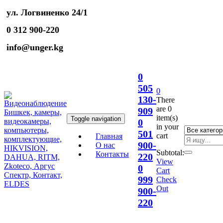
ул. Логвиненко 24/1
0 312 900-220
info@unger.kg
0
505
0
130-
There
are
0
909
item(s)
Toggle navigation
0
in your
501
cart
Главная
900-
О нас
Subtotal:
Контакты
220
View
0
Cart
999
Check
Out
900-
220