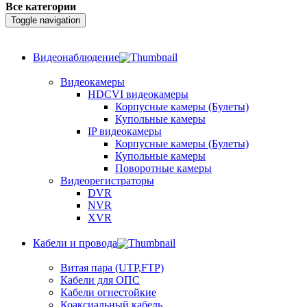
Все категории
Toggle navigation
Видеонаблюдение
Видеокамеры
HDCVI видеокамеры
Корпусные камеры (Булеты)
Купольные камеры
IP видеокамеры
Корпусные камеры (Булеты)
Купольные камеры
Поворотные камеры
Видеорегистраторы
DVR
NVR
XVR
Кабели и провода
Витая пара (UTP,FTP)
Кабели для ОПС
Кабели огнестойкие
Коаксиальный кабель