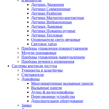
Извещатели
Датчики Движения
Датчики Совмещенные
Датчики Разбития
Датчики Магнитно-контактные
Датчики Вибрационные
Датчики Дымовые
Датчики Пожарно-ручные
Датчики Тепловые
Оповещатели свето-звуковые
Световое табло
Приборы управления пожаротушением
Модули порошковые
Приборы управления дымоудалением
Приборы речевого оповещения
Системы контроля доступа
Турникеты и шлагбаумы
Cчитыватели
Домофоны
Многоквартирные вызывные панели
Вызывные панели
Аудио & видеодомофоны
Переговорные устройства
Дополнительное оборудование
Замки