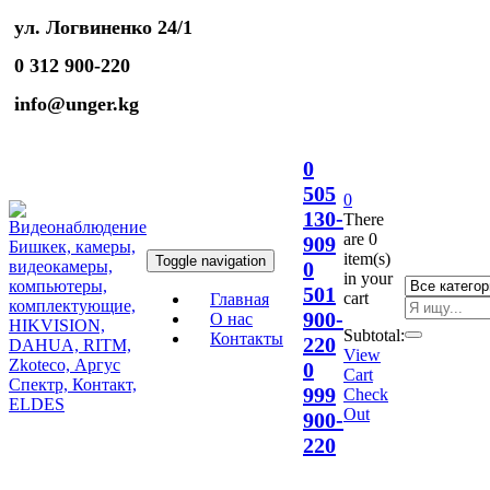
ул. Логвиненко 24/1
0 312 900-220
info@unger.kg
0
505
0
130-
There
are
0
909
item(s)
Toggle navigation
0
in your
501
cart
Главная
900-
О нас
Subtotal:
Контакты
220
View
0
Cart
999
Check
Out
900-
220