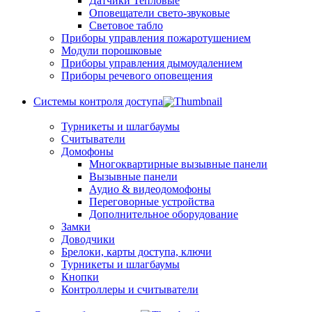
Датчики Тепловые
Оповещатели свето-звуковые
Световое табло
Приборы управления пожаротушением
Модули порошковые
Приборы управления дымоудалением
Приборы речевого оповещения
Системы контроля доступа
Турникеты и шлагбаумы
Cчитыватели
Домофоны
Многоквартирные вызывные панели
Вызывные панели
Аудио & видеодомофоны
Переговорные устройства
Дополнительное оборудование
Замки
Доводчики
Брелоки, карты доступа, ключи
Турникеты и шлагбаумы
Кнопки
Контроллеры и считыватели