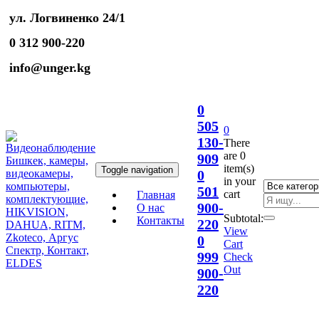
ул. Логвиненко 24/1
0 312 900-220
info@unger.kg
0
505
0
130-
There
are
0
909
item(s)
Toggle navigation
0
in your
501
cart
Главная
900-
О нас
Subtotal:
Контакты
220
View
0
Cart
999
Check
Out
900-
220