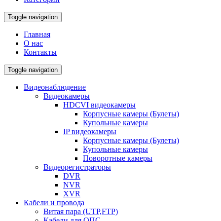
Toggle navigation
Главная
О нас
Контакты
Toggle navigation
Видеонаблюдение
Видеокамеры
HDCVI видеокамеры
Корпусные камеры (Булеты)
Купольные камеры
IP видеокамеры
Корпусные камеры (Булеты)
Купольные камеры
Поворотные камеры
Видеорегистраторы
DVR
NVR
XVR
Кабели и провода
Витая пара (UTP,FTP)
Кабели для ОПС