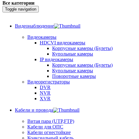
Все категории
Toggle navigation
Видеонаблюдение
Видеокамеры
HDCVI видеокамеры
Корпусные камеры (Булеты)
Купольные камеры
IP видеокамеры
Корпусные камеры (Булеты)
Купольные камеры
Поворотные камеры
Видеорегистраторы
DVR
NVR
XVR
Кабели и провода
Витая пара (UTP,FTP)
Кабели для ОПС
Кабели огнестойкие
Коаксиальный кабель