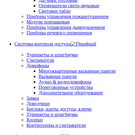
Датчики Тепловые
Оповещатели свето-звуковые
Световое табло
Приборы управления пожаротушением
Модули порошковые
Приборы управления дымоудалением
Приборы речевого оповещения
Системы контроля доступа
Турникеты и шлагбаумы
Cчитыватели
Домофоны
Многоквартирные вызывные панели
Вызывные панели
Аудио & видеодомофоны
Переговорные устройства
Дополнительное оборудование
Замки
Доводчики
Брелоки, карты доступа, ключи
Турникеты и шлагбаумы
Кнопки
Контроллеры и считыватели