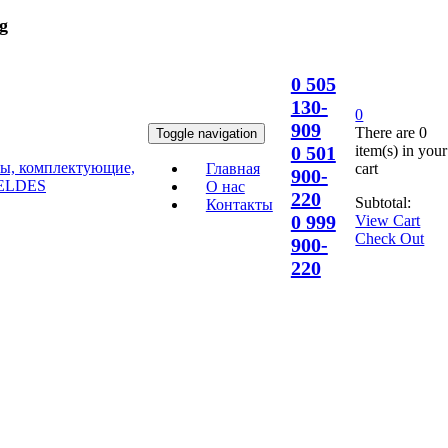
g
0 505
130-
0
909
There are
0
Toggle navigation
item(s)
in your
0 501
cart
Главная
900-
О нас
220
Subtotal:
Контакты
0 999
View Cart
Check Out
900-
220