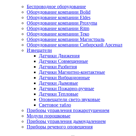
Беспроводное оборудование
Оборудование компании Bolid
Оборудование компании Eldes
Оборудование компании Proxyma
Оборудование компании Ritm
Оборудование компании Теко
Оборудование компании Магистраль
Оборудование компании Сибирский Арсенал
Извещатели
Датчики Движения
Датчики Совмещенные
Датчики Разбития
Датчики Магнитно-контактные
Датчики Вибрационные
Датчики Дымовые
Датчики Пожарно-ручные
Датчики Тепловые
Оповещатели свето-звуковые
Световое табло
Приборы управления пожаротушением
Модули порошковые
Приборы управления дымоудалением
Приборы речевого оповещения