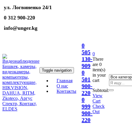
ул. Логвиненко 24/1
0 312 900-220
info@unger.kg
0
505
0
130-
There
are
0
909
item(s)
Toggle navigation
0
in your
501
cart
Главная
900-
О нас
Subtotal:
Контакты
220
View
0
Cart
999
Check
Out
900-
220