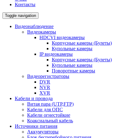
Контакты
Toggle navigation
Видеонаблюдение
Видеокамеры
HDCVI видеокамеры
Корпусные камеры (Булеты)
Купольные камеры
IP видеокамеры
Корпусные камеры (Булеты)
Купольные камеры
Поворотные камеры
Видеорегистраторы
DVR
NVR
XVR
Кабели и провода
Витая пара (UTP,FTP)
Кабели для ОПС
Кабели огнестойкие
Коаксиальный кабель
Источники питания
Аккумуляторы
Блок бесперебойного питания