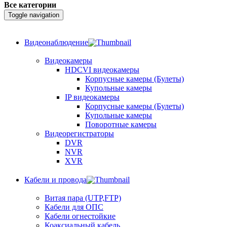
Все категории
Toggle navigation
Видеонаблюдение
Видеокамеры
HDCVI видеокамеры
Корпусные камеры (Булеты)
Купольные камеры
IP видеокамеры
Корпусные камеры (Булеты)
Купольные камеры
Поворотные камеры
Видеорегистраторы
DVR
NVR
XVR
Кабели и провода
Витая пара (UTP,FTP)
Кабели для ОПС
Кабели огнестойкие
Коаксиальный кабель