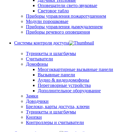
Датчики Тепловые
Оповещатели свето-звуковые
Световое табло
Приборы управления пожаротушением
Модули порошковые
Приборы управления дымоудалением
Приборы речевого оповещения
Системы контроля доступа
Турникеты и шлагбаумы
Cчитыватели
Домофоны
Многоквартирные вызывные панели
Вызывные панели
Аудио & видеодомофоны
Переговорные устройства
Дополнительное оборудование
Замки
Доводчики
Брелоки, карты доступа, ключи
Турникеты и шлагбаумы
Кнопки
Контроллеры и считыватели