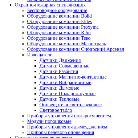
Охранно-пожарная сигнализация
Беспроводное оборудование
Оборудование компании Bolid
Оборудование компании Eldes
Оборудование компании Proxyma
Оборудование компании Ritm
Оборудование компании Теко
Оборудование компании Магистраль
Оборудование компании Сибирский Арсенал
Извещатели
Датчики Движения
Датчики Совмещенные
Датчики Разбития
Датчики Магнитно-контактные
Датчики Вибрационные
Датчики Дымовые
Датчики Пожарно-ручные
Датчики Тепловые
Оповещатели свето-звуковые
Световое табло
Приборы управления пожаротушением
Модули порошковые
Приборы управления дымоудалением
Приборы речевого оповещения
Системы контроля доступа