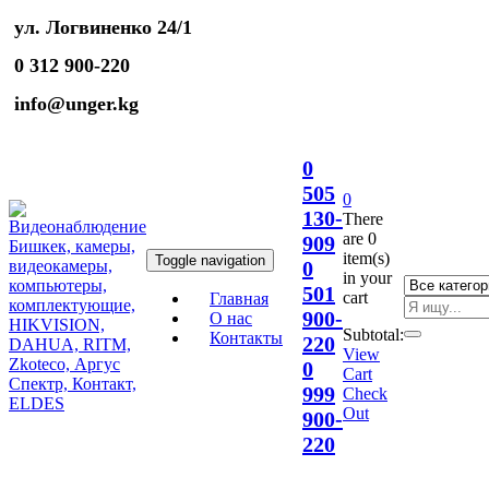
ул. Логвиненко 24/1
0 312 900-220
info@unger.kg
0
505
0
130-
There
are
0
909
item(s)
Toggle navigation
0
in your
501
cart
Главная
900-
О нас
Subtotal:
Контакты
220
View
0
Cart
999
Check
Out
900-
220