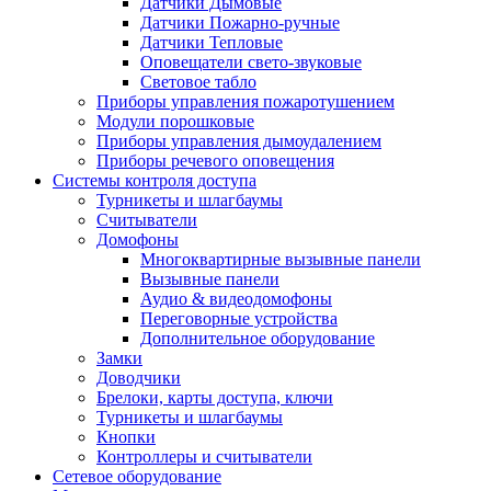
Датчики Дымовые
Датчики Пожарно-ручные
Датчики Тепловые
Оповещатели свето-звуковые
Световое табло
Приборы управления пожаротушением
Модули порошковые
Приборы управления дымоудалением
Приборы речевого оповещения
Системы контроля доступа
Турникеты и шлагбаумы
Cчитыватели
Домофоны
Многоквартирные вызывные панели
Вызывные панели
Аудио & видеодомофоны
Переговорные устройства
Дополнительное оборудование
Замки
Доводчики
Брелоки, карты доступа, ключи
Турникеты и шлагбаумы
Кнопки
Контроллеры и считыватели
Сетевое оборудование