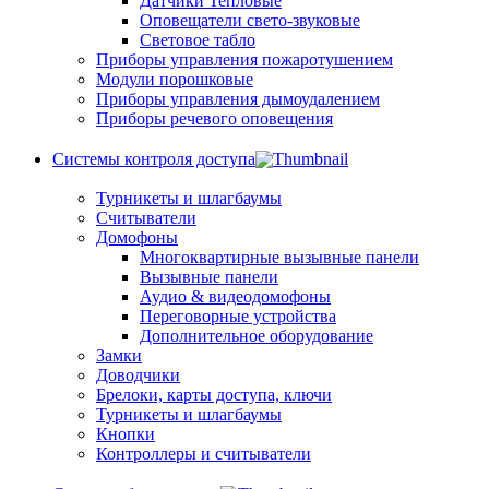
Датчики Тепловые
Оповещатели свето-звуковые
Световое табло
Приборы управления пожаротушением
Модули порошковые
Приборы управления дымоудалением
Приборы речевого оповещения
Системы контроля доступа
Турникеты и шлагбаумы
Cчитыватели
Домофоны
Многоквартирные вызывные панели
Вызывные панели
Аудио & видеодомофоны
Переговорные устройства
Дополнительное оборудование
Замки
Доводчики
Брелоки, карты доступа, ключи
Турникеты и шлагбаумы
Кнопки
Контроллеры и считыватели