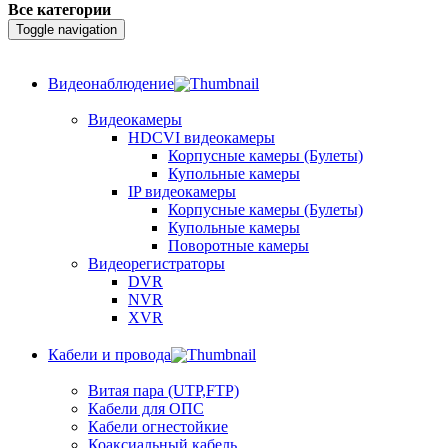
Все категории
Toggle navigation
Видеонаблюдение
Видеокамеры
HDCVI видеокамеры
Корпусные камеры (Булеты)
Купольные камеры
IP видеокамеры
Корпусные камеры (Булеты)
Купольные камеры
Поворотные камеры
Видеорегистраторы
DVR
NVR
XVR
Кабели и провода
Витая пара (UTP,FTP)
Кабели для ОПС
Кабели огнестойкие
Коаксиальный кабель