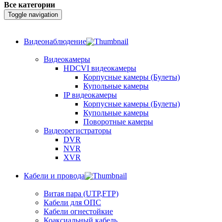
Все категории
Toggle navigation
Видеонаблюдение
Видеокамеры
HDCVI видеокамеры
Корпусные камеры (Булеты)
Купольные камеры
IP видеокамеры
Корпусные камеры (Булеты)
Купольные камеры
Поворотные камеры
Видеорегистраторы
DVR
NVR
XVR
Кабели и провода
Витая пара (UTP,FTP)
Кабели для ОПС
Кабели огнестойкие
Коаксиальный кабель