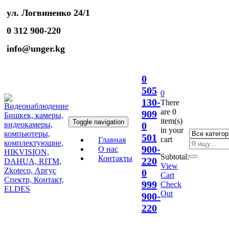
ул. Логвиненко 24/1
0 312 900-220
info@unger.kg
0
505
0
130-
There
are
0
909
item(s)
Toggle navigation
0
in your
501
cart
Главная
900-
О нас
Subtotal:
Контакты
220
View
0
Cart
999
Check
Out
900-
220