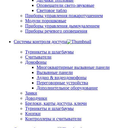
Датчики Тепловые
Оповещатели свето-звуковые
Световое табло
Приборы управления пожаротушением
Модули порошковые
Приборы управления дымоудалением
Приборы речевого оповещения
Системы контроля доступа
Турникеты и шлагбаумы
Cчитыватели
Домофоны
Многоквартирные вызывные панели
Вызывные панели
Аудио & видеодомофоны
Переговорные устройства
Дополнительное оборудование
Замки
Доводчики
Брелоки, карты доступа, ключи
Турникеты и шлагбаумы
Кнопки
Контроллеры и считыватели