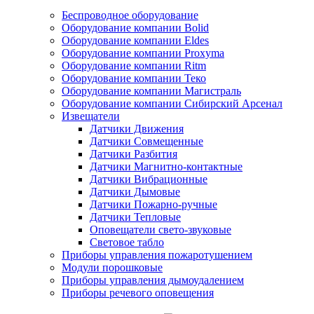
Беспроводное оборудование
Оборудование компании Bolid
Оборудование компании Eldes
Оборудование компании Proxyma
Оборудование компании Ritm
Оборудование компании Теко
Оборудование компании Магистраль
Оборудование компании Сибирский Арсенал
Извещатели
Датчики Движения
Датчики Совмещенные
Датчики Разбития
Датчики Магнитно-контактные
Датчики Вибрационные
Датчики Дымовые
Датчики Пожарно-ручные
Датчики Тепловые
Оповещатели свето-звуковые
Световое табло
Приборы управления пожаротушением
Модули порошковые
Приборы управления дымоудалением
Приборы речевого оповещения