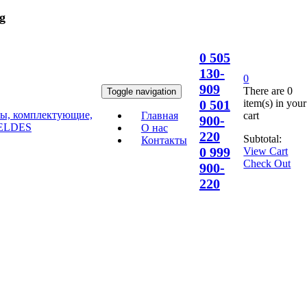
g
0 505
130-
0
909
There are
0
Toggle navigation
item(s)
in your
0 501
cart
Главная
900-
О нас
220
Subtotal:
Контакты
0 999
View Cart
Check Out
900-
220