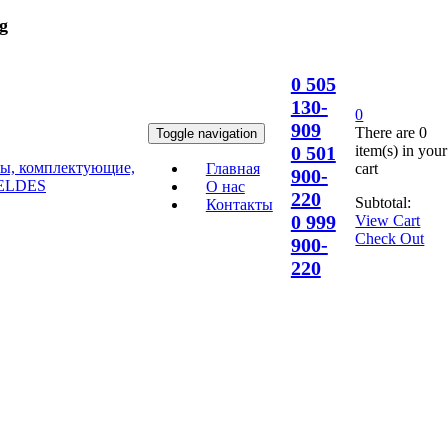
g
0 505
130-
0
909
There are
0
Toggle navigation
item(s)
in your
0 501
cart
Главная
900-
О нас
220
Subtotal:
Контакты
0 999
View Cart
Check Out
900-
220