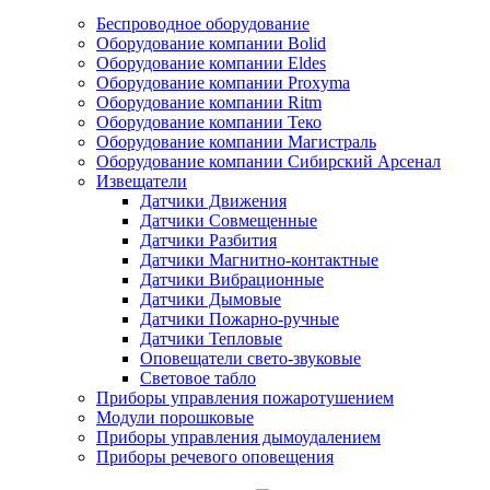
Беспроводное оборудование
Оборудование компании Bolid
Оборудование компании Eldes
Оборудование компании Proxyma
Оборудование компании Ritm
Оборудование компании Теко
Оборудование компании Магистраль
Оборудование компании Сибирский Арсенал
Извещатели
Датчики Движения
Датчики Совмещенные
Датчики Разбития
Датчики Магнитно-контактные
Датчики Вибрационные
Датчики Дымовые
Датчики Пожарно-ручные
Датчики Тепловые
Оповещатели свето-звуковые
Световое табло
Приборы управления пожаротушением
Модули порошковые
Приборы управления дымоудалением
Приборы речевого оповещения