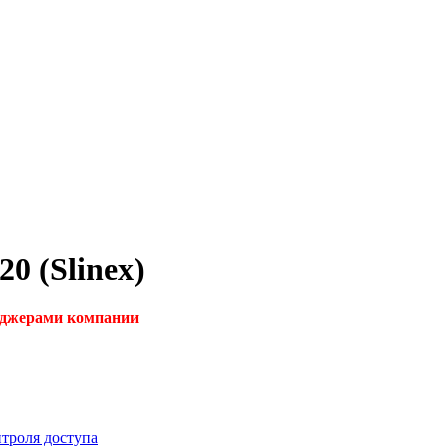
0 (Slinex)
неджерами компании
троля доступа