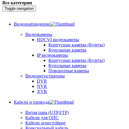
Все категории
Toggle navigation
Видеонаблюдение
Видеокамеры
HDCVI видеокамеры
Корпусные камеры (Булеты)
Купольные камеры
IP видеокамеры
Корпусные камеры (Булеты)
Купольные камеры
Поворотные камеры
Видеорегистраторы
DVR
NVR
XVR
Кабели и провода
Витая пара (UTP,FTP)
Кабели для ОПС
Кабели огнестойкие
Коаксиальный кабель