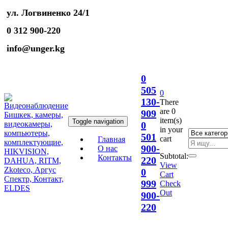
ул. Логвиненко 24/1
0 312 900-220
info@unger.kg
0
505
0
130-
There
are
0
909
item(s)
Toggle navigation
0
in your
501
cart
Главная
900-
О нас
Subtotal:
Контакты
220
View
0
Cart
999
Check
Out
900-
220