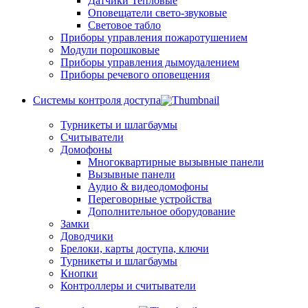
Датчики Тепловые
Оповещатели свето-звуковые
Световое табло
Приборы управления пожаротушением
Модули порошковые
Приборы управления дымоудалением
Приборы речевого оповещения
Системы контроля доступа
Турникеты и шлагбаумы
Cчитыватели
Домофоны
Многоквартирные вызывные панели
Вызывные панели
Аудио & видеодомофоны
Переговорные устройства
Дополнительное оборудование
Замки
Доводчики
Брелоки, карты доступа, ключи
Турникеты и шлагбаумы
Кнопки
Контроллеры и считыватели