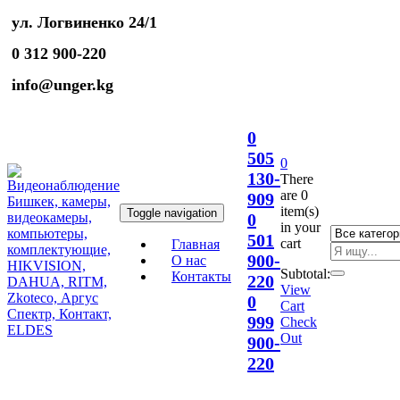
ул. Логвиненко 24/1
0 312 900-220
info@unger.kg
0
505
0
130-
There
are
0
909
item(s)
Toggle navigation
0
in your
501
cart
Главная
900-
О нас
Subtotal:
Контакты
220
View
0
Cart
999
Check
Out
900-
220