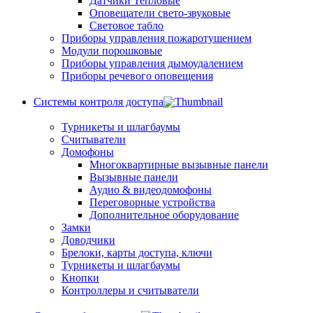
Датчики Тепловые
Оповещатели свето-звуковые
Световое табло
Приборы управления пожаротушением
Модули порошковые
Приборы управления дымоудалением
Приборы речевого оповещения
Системы контроля доступа
Турникеты и шлагбаумы
Cчитыватели
Домофоны
Многоквартирные вызывные панели
Вызывные панели
Аудио & видеодомофоны
Переговорные устройства
Дополнительное оборудование
Замки
Доводчики
Брелоки, карты доступа, ключи
Турникеты и шлагбаумы
Кнопки
Контроллеры и считыватели