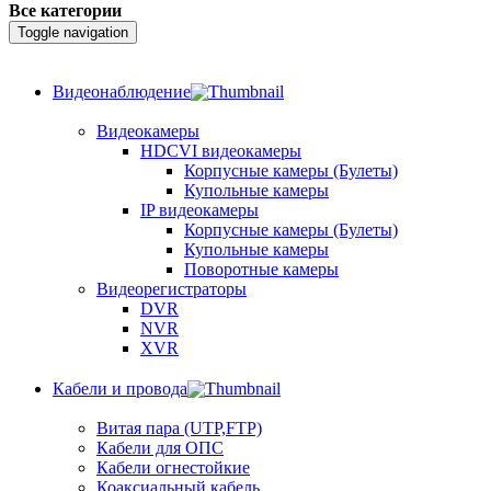
Все категории
Toggle navigation
Видеонаблюдение
Видеокамеры
HDCVI видеокамеры
Корпусные камеры (Булеты)
Купольные камеры
IP видеокамеры
Корпусные камеры (Булеты)
Купольные камеры
Поворотные камеры
Видеорегистраторы
DVR
NVR
XVR
Кабели и провода
Витая пара (UTP,FTP)
Кабели для ОПС
Кабели огнестойкие
Коаксиальный кабель