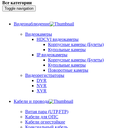
Все категории
Toggle navigation
Видеонаблюдение
Видеокамеры
HDCVI видеокамеры
Корпусные камеры (Булеты)
Купольные камеры
IP видеокамеры
Корпусные камеры (Булеты)
Купольные камеры
Поворотные камеры
Видеорегистраторы
DVR
NVR
XVR
Кабели и провода
Витая пара (UTP,FTP)
Кабели для ОПС
Кабели огнестойкие
Коаксиальный кабель