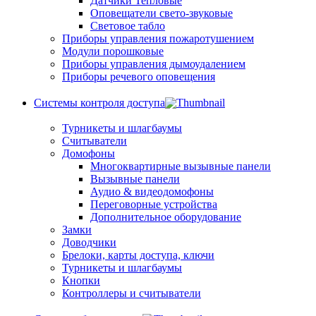
Датчики Тепловые
Оповещатели свето-звуковые
Световое табло
Приборы управления пожаротушением
Модули порошковые
Приборы управления дымоудалением
Приборы речевого оповещения
Системы контроля доступа
Турникеты и шлагбаумы
Cчитыватели
Домофоны
Многоквартирные вызывные панели
Вызывные панели
Аудио & видеодомофоны
Переговорные устройства
Дополнительное оборудование
Замки
Доводчики
Брелоки, карты доступа, ключи
Турникеты и шлагбаумы
Кнопки
Контроллеры и считыватели