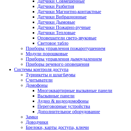
Датчики Совмещенные
Датчики Разбития
Датчики Магнитно-контактные
Датчики Вибрационные
Датчики Дымовые
Датчики Пожарно-ручные
Датчики Тепловые
Оповещатели свето-звуковые
Световое табло
Приборы управления пожаротушением
Модули порошковые
Приборы управления дымоудалением
Приборы речевого оповещения
Системы контроля доступа
Турникеты и шлагбаумы
Cчитыватели
Домофоны
Многоквартирные вызывные панели
Вызывные панели
Аудио & видеодомофоны
Переговорные устройства
Дополнительное оборудование
Замки
Доводчики
Брелоки, карты доступа, ключи