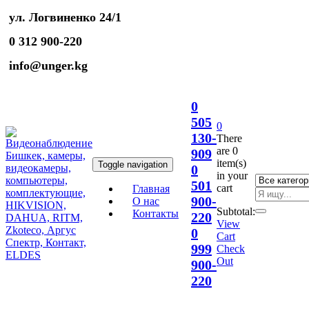
ул. Логвиненко 24/1
0 312 900-220
info@unger.kg
0
505
0
130-
There
are
0
909
item(s)
Toggle navigation
0
in your
501
cart
Главная
900-
О нас
Subtotal:
Контакты
220
View
0
Cart
999
Check
Out
900-
220