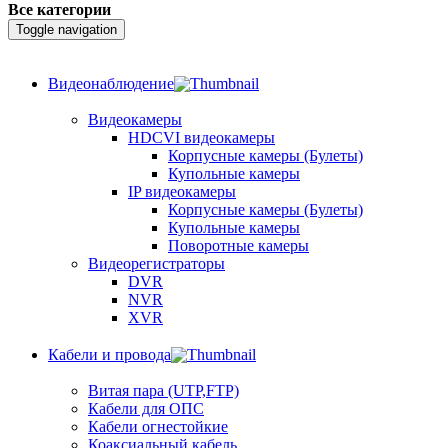
Все категории
Toggle navigation
Видеонаблюдение
Видеокамеры
HDCVI видеокамеры
Корпусные камеры (Булеты)
Купольные камеры
IP видеокамеры
Корпусные камеры (Булеты)
Купольные камеры
Поворотные камеры
Видеорегистраторы
DVR
NVR
XVR
Кабели и провода
Витая пара (UTP,FTP)
Кабели для ОПС
Кабели огнестойкие
Коаксиальный кабель