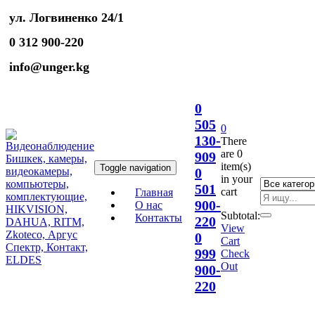
ул. Логвиненко 24/1
0 312 900-220
info@unger.kg
0
505
0
130-
There
are
0
909
item(s)
Toggle navigation
0
in your
501
cart
Главная
900-
О нас
Subtotal:
Контакты
220
View
0
Cart
999
Check
Out
900-
220