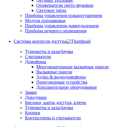
Датчики Тепловые
Оповещатели свето-звуковые
Световое табло
Приборы управления пожаротушением
Модули порошковые
Приборы управления дымоудалением
Приборы речевого оповещения
Системы контроля доступа
Турникеты и шлагбаумы
Cчитыватели
Домофоны
Многоквартирные вызывные панели
Вызывные панели
Аудио & видеодомофоны
Переговорные устройства
Дополнительное оборудование
Замки
Доводчики
Брелоки, карты доступа, ключи
Турникеты и шлагбаумы
Кнопки
Контроллеры и считыватели