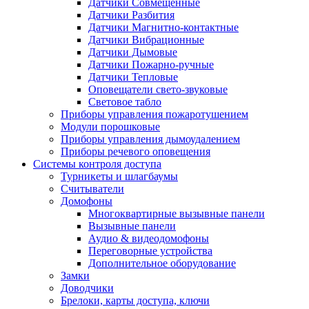
Датчики Совмещенные
Датчики Разбития
Датчики Магнитно-контактные
Датчики Вибрационные
Датчики Дымовые
Датчики Пожарно-ручные
Датчики Тепловые
Оповещатели свето-звуковые
Световое табло
Приборы управления пожаротушением
Модули порошковые
Приборы управления дымоудалением
Приборы речевого оповещения
Системы контроля доступа
Турникеты и шлагбаумы
Cчитыватели
Домофоны
Многоквартирные вызывные панели
Вызывные панели
Аудио & видеодомофоны
Переговорные устройства
Дополнительное оборудование
Замки
Доводчики
Брелоки, карты доступа, ключи