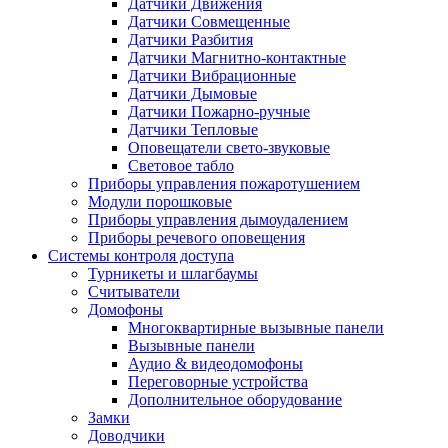
Датчики Движения
Датчики Совмещенные
Датчики Разбития
Датчики Магнитно-контактные
Датчики Вибрационные
Датчики Дымовые
Датчики Пожарно-ручные
Датчики Тепловые
Оповещатели свето-звуковые
Световое табло
Приборы управления пожаротушением
Модули порошковые
Приборы управления дымоудалением
Приборы речевого оповещения
Системы контроля доступа
Турникеты и шлагбаумы
Cчитыватели
Домофоны
Многоквартирные вызывные панели
Вызывные панели
Аудио & видеодомофоны
Переговорные устройства
Дополнительное оборудование
Замки
Доводчики