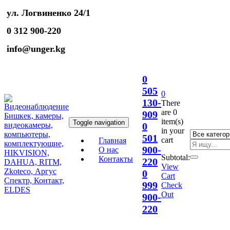
ул. Логвиненко 24/1
0 312 900-220
info@unger.kg
0
505
0
130-
There
are
0
909
item(s)
Toggle navigation
0
in your
501
cart
Главная
900-
О нас
Subtotal:
Контакты
220
View
0
Cart
999
Check
Out
900-
220