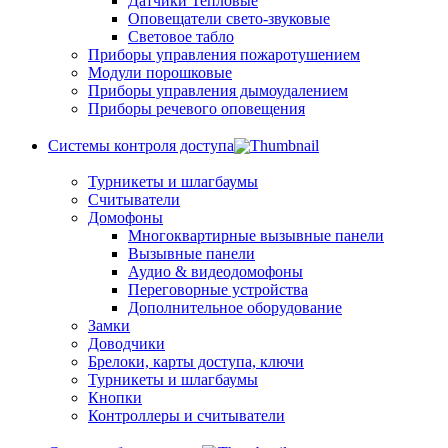
Датчики Тепловые
Оповещатели свето-звуковые
Световое табло
Приборы управления пожаротушением
Модули порошковые
Приборы управления дымоудалением
Приборы речевого оповещения
Системы контроля доступа
Турникеты и шлагбаумы
Cчитыватели
Домофоны
Многоквартирные вызывные панели
Вызывные панели
Аудио & видеодомофоны
Переговорные устройства
Дополнительное оборудование
Замки
Доводчики
Брелоки, карты доступа, ключи
Турникеты и шлагбаумы
Кнопки
Контроллеры и считыватели