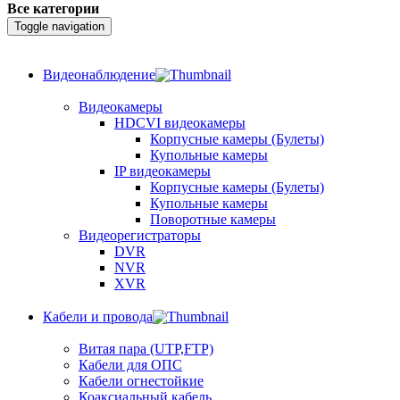
Все категории
Toggle navigation
Видеонаблюдение
Видеокамеры
HDCVI видеокамеры
Корпусные камеры (Булеты)
Купольные камеры
IP видеокамеры
Корпусные камеры (Булеты)
Купольные камеры
Поворотные камеры
Видеорегистраторы
DVR
NVR
XVR
Кабели и провода
Витая пара (UTP,FTP)
Кабели для ОПС
Кабели огнестойкие
Коаксиальный кабель