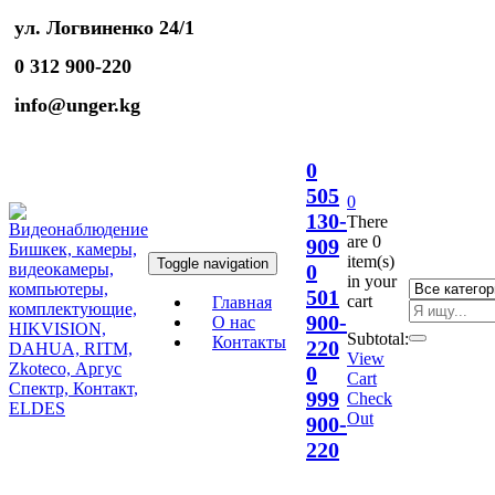
ул. Логвиненко 24/1
0 312 900-220
info@unger.kg
0
505
0
130-
There
are
0
909
item(s)
Toggle navigation
0
in your
501
cart
Главная
900-
О нас
Subtotal:
Контакты
220
View
0
Cart
999
Check
Out
900-
220