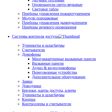
Датчики Тепловые
Оповещатели свето-звуковые
Световое табло
Приборы управления пожаротушением
Модули порошковые
Приборы управления дымоудалением
Приборы речевого оповещения
Системы контроля доступа
Турникеты и шлагбаумы
Cчитыватели
Домофоны
Многоквартирные вызывные панели
Вызывные панели
Аудио & видеодомофоны
Переговорные устройства
Дополнительное оборудование
Замки
Доводчики
Брелоки, карты доступа, ключи
Турникеты и шлагбаумы
Кнопки
Контроллеры и считыватели