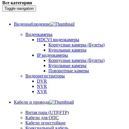
Все категории
Toggle navigation
Видеонаблюдение
Видеокамеры
HDCVI видеокамеры
Корпусные камеры (Булеты)
Купольные камеры
IP видеокамеры
Корпусные камеры (Булеты)
Купольные камеры
Поворотные камеры
Видеорегистраторы
DVR
NVR
XVR
Кабели и провода
Витая пара (UTP,FTP)
Кабели для ОПС
Кабели огнестойкие
Коаксиальный кабель