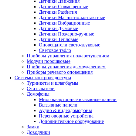
Датчики Движения
Датчики Совмещенные
Датчики Разбития
Датчики Магнитно-контактные
Датчики Вибрационные
Датчики Дымовые
Датчики Пожарно-ручные
Датчики Тепловые
Оповещатели свето-звуковые
Световое табло
Приборы управления пожаротушением
Модули порошковые
Приборы управления дымоудалением
Приборы речевого оповещения
Системы контроля доступа
Турникеты и шлагбаумы
Cчитыватели
Домофоны
Многоквартирные вызывные панели
Вызывные панели
Аудио & видеодомофоны
Переговорные устройства
Дополнительное оборудование
Замки
Доводчики