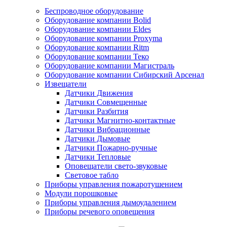
Беспроводное оборудование
Оборудование компании Bolid
Оборудование компании Eldes
Оборудование компании Proxyma
Оборудование компании Ritm
Оборудование компании Теко
Оборудование компании Магистраль
Оборудование компании Сибирский Арсенал
Извещатели
Датчики Движения
Датчики Совмещенные
Датчики Разбития
Датчики Магнитно-контактные
Датчики Вибрационные
Датчики Дымовые
Датчики Пожарно-ручные
Датчики Тепловые
Оповещатели свето-звуковые
Световое табло
Приборы управления пожаротушением
Модули порошковые
Приборы управления дымоудалением
Приборы речевого оповещения