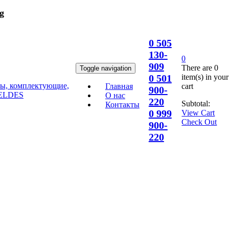
g
0 505
130-
0
909
There are
0
Toggle navigation
item(s)
in your
0 501
cart
Главная
900-
О нас
220
Subtotal:
Контакты
0 999
View Cart
Check Out
900-
220