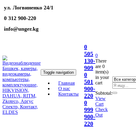
ул. Логвиненко 24/1
0 312 900-220
info@unger.kg
0
505
0
130-
There
are
0
909
item(s)
Toggle navigation
0
in your
501
cart
Главная
900-
О нас
Subtotal:
Контакты
220
View
0
Cart
999
Check
Out
900-
220