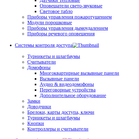
Датчики Тепловые
Оповещатели свето-звуковые
Световое табло
Приборы управления пожаротушением
Модули порошковые
Приборы управления дымоудалением
Приборы речевого оповещения
Системы контроля доступа
Турникеты и шлагбаумы
Cчитыватели
Домофоны
Многоквартирные вызывные панели
Вызывные панели
Аудио & видеодомофоны
Переговорные устройства
Дополнительное оборудование
Замки
Доводчики
Брелоки, карты доступа, ключи
Турникеты и шлагбаумы
Кнопки
Контроллеры и считыватели