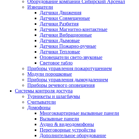
Оборудование компании Сибирский Арсенал
Извещатели
Датчики Движения
Датчики Совмещенные
Датчики Разбития
Датчики Магнитно-контактные
Датчики Вибрационные
Датчики Дымовые
Датчики Пожарно-ручные
Датчики Тепловые
Оповещатели свето-звуковые
Световое табло
Приборы управления пожаротушением
Модули порошковые
Приборы управления дымоудалением
Приборы речевого оповещения
Системы контроля доступа
Турникеты и шлагбаумы
Cчитыватели
Домофоны
Многоквартирные вызывные панели
Вызывные панели
Аудио & видеодомофоны
Переговорные устройства
Дополнительное оборудование