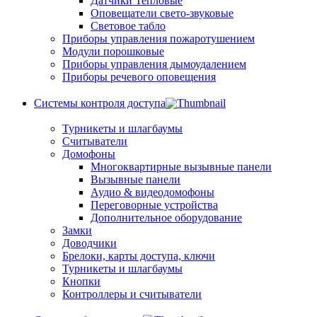
Датчики Тепловые
Оповещатели свето-звуковые
Световое табло
Приборы управления пожаротушением
Модули порошковые
Приборы управления дымоудалением
Приборы речевого оповещения
Системы контроля доступа
Турникеты и шлагбаумы
Cчитыватели
Домофоны
Многоквартирные вызывные панели
Вызывные панели
Аудио & видеодомофоны
Переговорные устройства
Дополнительное оборудование
Замки
Доводчики
Брелоки, карты доступа, ключи
Турникеты и шлагбаумы
Кнопки
Контроллеры и считыватели