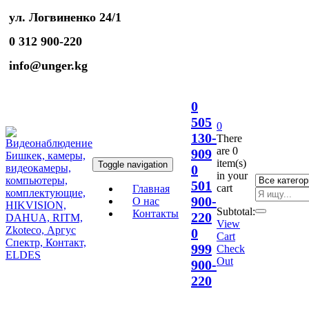
ул. Логвиненко 24/1
0 312 900-220
info@unger.kg
0
505
0
130-
There
are
0
909
item(s)
Toggle navigation
0
in your
501
cart
Главная
900-
О нас
Subtotal:
Контакты
220
View
0
Cart
999
Check
Out
900-
220