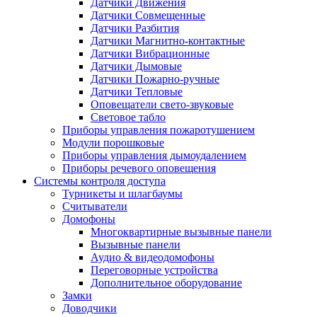
Датчики Движения
Датчики Совмещенные
Датчики Разбития
Датчики Магнитно-контактные
Датчики Вибрационные
Датчики Дымовые
Датчики Пожарно-ручные
Датчики Тепловые
Оповещатели свето-звуковые
Световое табло
Приборы управления пожаротушением
Модули порошковые
Приборы управления дымоудалением
Приборы речевого оповещения
Системы контроля доступа
Турникеты и шлагбаумы
Cчитыватели
Домофоны
Многоквартирные вызывные панели
Вызывные панели
Аудио & видеодомофоны
Переговорные устройства
Дополнительное оборудование
Замки
Доводчики