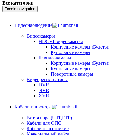
Все категории
Toggle navigation
Видеонаблюдение
Видеокамеры
HDCVI видеокамеры
Корпусные камеры (Булеты)
Купольные камеры
IP видеокамеры
Корпусные камеры (Булеты)
Купольные камеры
Поворотные камеры
Видеорегистраторы
DVR
NVR
XVR
Кабели и провода
Витая пара (UTP,FTP)
Кабели для ОПС
Кабели огнестойкие
Коаксиальный кабель