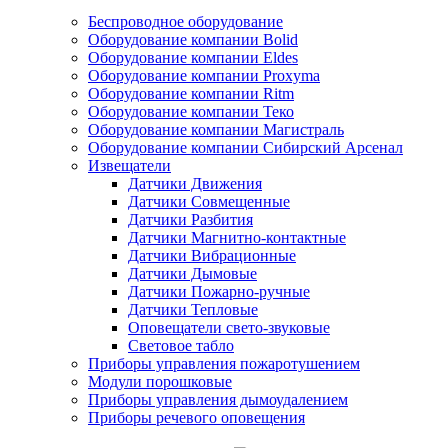
Беспроводное оборудование
Оборудование компании Bolid
Оборудование компании Eldes
Оборудование компании Proxyma
Оборудование компании Ritm
Оборудование компании Теко
Оборудование компании Магистраль
Оборудование компании Сибирский Арсенал
Извещатели
Датчики Движения
Датчики Совмещенные
Датчики Разбития
Датчики Магнитно-контактные
Датчики Вибрационные
Датчики Дымовые
Датчики Пожарно-ручные
Датчики Тепловые
Оповещатели свето-звуковые
Световое табло
Приборы управления пожаротушением
Модули порошковые
Приборы управления дымоудалением
Приборы речевого оповещения