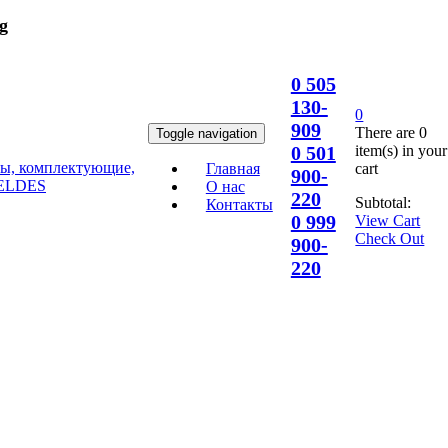
g
0 505
130-
0
909
There are
0
Toggle navigation
item(s)
in your
0 501
cart
Главная
900-
О нас
220
Subtotal:
Контакты
0 999
View Cart
Check Out
900-
220