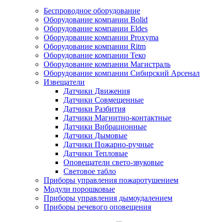
Беспроводное оборудование
Оборудование компании Bolid
Оборудование компании Eldes
Оборудование компании Proxyma
Оборудование компании Ritm
Оборудование компании Теко
Оборудование компании Магистраль
Оборудование компании Сибирский Арсенал
Извещатели
Датчики Движения
Датчики Совмещенные
Датчики Разбития
Датчики Магнитно-контактные
Датчики Вибрационные
Датчики Дымовые
Датчики Пожарно-ручные
Датчики Тепловые
Оповещатели свето-звуковые
Световое табло
Приборы управления пожаротушением
Модули порошковые
Приборы управления дымоудалением
Приборы речевого оповещения