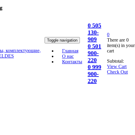
g
0 505
130-
0
909
There are
0
Toggle navigation
item(s)
in your
0 501
cart
Главная
900-
О нас
220
Subtotal:
Контакты
0 999
View Cart
Check Out
900-
220