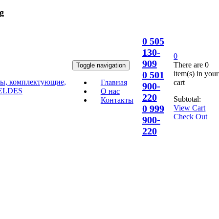
g
0 505
130-
0
909
There are
0
Toggle navigation
item(s)
in your
0 501
cart
Главная
900-
О нас
220
Subtotal:
Контакты
0 999
View Cart
Check Out
900-
220