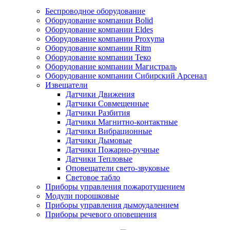
Беспроводное оборудование
Оборудование компании Bolid
Оборудование компании Eldes
Оборудование компании Proxyma
Оборудование компании Ritm
Оборудование компании Теко
Оборудование компании Магистраль
Оборудование компании Сибирский Арсенал
Извещатели
Датчики Движения
Датчики Совмещенные
Датчики Разбития
Датчики Магнитно-контактные
Датчики Вибрационные
Датчики Дымовые
Датчики Пожарно-ручные
Датчики Тепловые
Оповещатели свето-звуковые
Световое табло
Приборы управления пожаротушением
Модули порошковые
Приборы управления дымоудалением
Приборы речевого оповещения