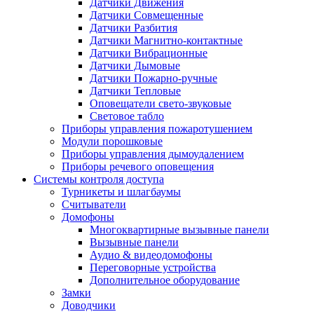
Датчики Движения
Датчики Совмещенные
Датчики Разбития
Датчики Магнитно-контактные
Датчики Вибрационные
Датчики Дымовые
Датчики Пожарно-ручные
Датчики Тепловые
Оповещатели свето-звуковые
Световое табло
Приборы управления пожаротушением
Модули порошковые
Приборы управления дымоудалением
Приборы речевого оповещения
Системы контроля доступа
Турникеты и шлагбаумы
Cчитыватели
Домофоны
Многоквартирные вызывные панели
Вызывные панели
Аудио & видеодомофоны
Переговорные устройства
Дополнительное оборудование
Замки
Доводчики