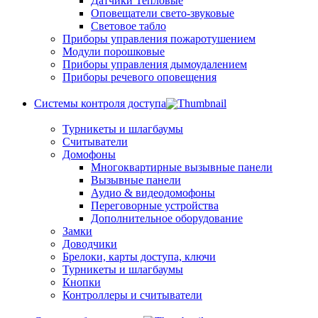
Датчики Тепловые
Оповещатели свето-звуковые
Световое табло
Приборы управления пожаротушением
Модули порошковые
Приборы управления дымоудалением
Приборы речевого оповещения
Системы контроля доступа
Турникеты и шлагбаумы
Cчитыватели
Домофоны
Многоквартирные вызывные панели
Вызывные панели
Аудио & видеодомофоны
Переговорные устройства
Дополнительное оборудование
Замки
Доводчики
Брелоки, карты доступа, ключи
Турникеты и шлагбаумы
Кнопки
Контроллеры и считыватели