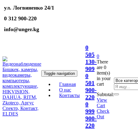
ул. Логвиненко 24/1
0 312 900-220
info@unger.kg
0
505
0
130-
There
are
0
909
item(s)
Toggle navigation
0
in your
501
cart
Главная
900-
О нас
Subtotal:
Контакты
220
View
0
Cart
999
Check
Out
900-
220