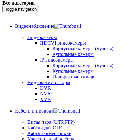
Все категории
Toggle navigation
Видеонаблюдение
Видеокамеры
HDCVI видеокамеры
Корпусные камеры (Булеты)
Купольные камеры
IP видеокамеры
Корпусные камеры (Булеты)
Купольные камеры
Поворотные камеры
Видеорегистраторы
DVR
NVR
XVR
Кабели и провода
Витая пара (UTP,FTP)
Кабели для ОПС
Кабели огнестойкие
Коаксиальный кабель