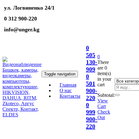
ул. Логвиненко 24/1
0 312 900-220
info@unger.kg
0
505
0
130-
There
are
0
909
item(s)
Toggle navigation
0
in your
501
cart
Главная
900-
О нас
Subtotal:
Контакты
220
View
0
Cart
999
Check
Out
900-
220