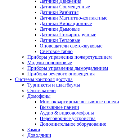
Датчики Движения
Датчики Совмещенные
Датчики Разбития
Датчики Магнитно-контактные
Датчики Вибрационные
Датчики Дымовые
Датчики Пожарно-ручные
Датчики Тепловые
Оповещатели свето-звуковые
Световое табло
Приборы управления пожаротушением
Модули порошковые
Приборы управления дымоудалением
Приборы речевого оповещения
Системы контроля доступа
Турникеты и шлагбаумы
Cчитыватели
Домофоны
Многоквартирные вызывные панели
Вызывные панели
Аудио & видеодомофоны
Переговорные устройства
Дополнительное оборудование
Замки
Доводчики