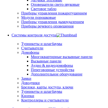
Датчики Тепловые
Оповещатели свето-звуковые
Световое табло
Приборы управления пожаротушением
Модули порошковые
Приборы управления дымоудалением
Приборы речевого оповещения
Системы контроля доступа
Турникеты и шлагбаумы
Cчитыватели
Домофоны
Многоквартирные вызывные панели
Вызывные панели
Аудио & видеодомофоны
Переговорные устройства
Дополнительное оборудование
Замки
Доводчики
Брелоки, карты доступа, ключи
Турникеты и шлагбаумы
Кнопки
Контроллеры и считыватели