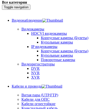
Все категории
Toggle navigation
Видеонаблюдение
Видеокамеры
HDCVI видеокамеры
Корпусные камеры (Булеты)
Купольные камеры
IP видеокамеры
Корпусные камеры (Булеты)
Купольные камеры
Поворотные камеры
Видеорегистраторы
DVR
NVR
XVR
Кабели и провода
Витая пара (UTP,FTP)
Кабели для ОПС
Кабели огнестойкие
Коаксиальный кабель