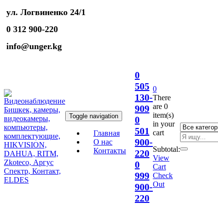
ул. Логвиненко 24/1
0 312 900-220
info@unger.kg
0
505
0
130-
There
are
0
909
item(s)
Toggle navigation
0
in your
501
cart
Главная
900-
О нас
Subtotal:
Контакты
220
View
0
Cart
999
Check
Out
900-
220