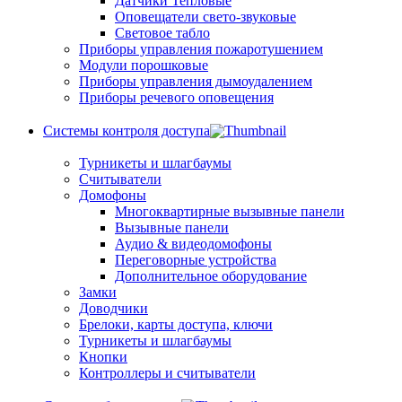
Датчики Тепловые
Оповещатели свето-звуковые
Световое табло
Приборы управления пожаротушением
Модули порошковые
Приборы управления дымоудалением
Приборы речевого оповещения
Системы контроля доступа
Турникеты и шлагбаумы
Cчитыватели
Домофоны
Многоквартирные вызывные панели
Вызывные панели
Аудио & видеодомофоны
Переговорные устройства
Дополнительное оборудование
Замки
Доводчики
Брелоки, карты доступа, ключи
Турникеты и шлагбаумы
Кнопки
Контроллеры и считыватели