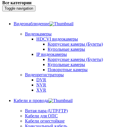
Все категории
Toggle navigation
Видеонаблюдение
Видеокамеры
HDCVI видеокамеры
Корпусные камеры (Булеты)
Купольные камеры
IP видеокамеры
Корпусные камеры (Булеты)
Купольные камеры
Поворотные камеры
Видеорегистраторы
DVR
NVR
XVR
Кабели и провода
Витая пара (UTP,FTP)
Кабели для ОПС
Кабели огнестойкие
Коаксиальный кабель