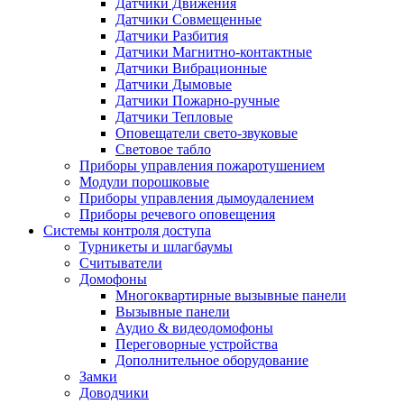
Датчики Движения
Датчики Совмещенные
Датчики Разбития
Датчики Магнитно-контактные
Датчики Вибрационные
Датчики Дымовые
Датчики Пожарно-ручные
Датчики Тепловые
Оповещатели свето-звуковые
Световое табло
Приборы управления пожаротушением
Модули порошковые
Приборы управления дымоудалением
Приборы речевого оповещения
Системы контроля доступа
Турникеты и шлагбаумы
Cчитыватели
Домофоны
Многоквартирные вызывные панели
Вызывные панели
Аудио & видеодомофоны
Переговорные устройства
Дополнительное оборудование
Замки
Доводчики