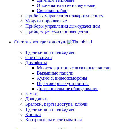
Датчики Тепловые
Оповещатели свето-звуковые
Световое табло
Приборы управления пожаротушением
Модули порошковые
Приборы управления дымоудалением
Приборы речевого оповещения
Системы контроля доступа
Турникеты и шлагбаумы
Cчитыватели
Домофоны
Многоквартирные вызывные панели
Вызывные панели
Аудио & видеодомофоны
Переговорные устройства
Дополнительное оборудование
Замки
Доводчики
Брелоки, карты доступа, ключи
Турникеты и шлагбаумы
Кнопки
Контроллеры и считыватели