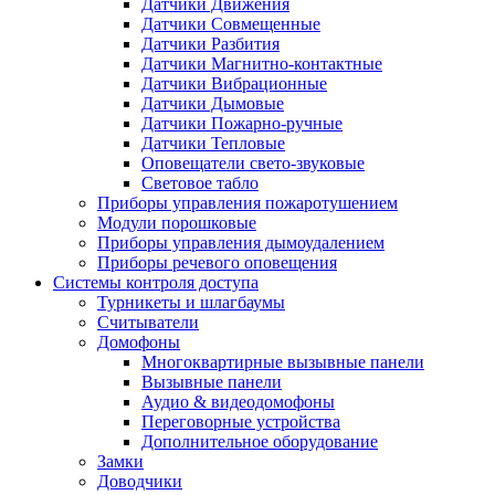
Датчики Движения
Датчики Совмещенные
Датчики Разбития
Датчики Магнитно-контактные
Датчики Вибрационные
Датчики Дымовые
Датчики Пожарно-ручные
Датчики Тепловые
Оповещатели свето-звуковые
Световое табло
Приборы управления пожаротушением
Модули порошковые
Приборы управления дымоудалением
Приборы речевого оповещения
Системы контроля доступа
Турникеты и шлагбаумы
Cчитыватели
Домофоны
Многоквартирные вызывные панели
Вызывные панели
Аудио & видеодомофоны
Переговорные устройства
Дополнительное оборудование
Замки
Доводчики