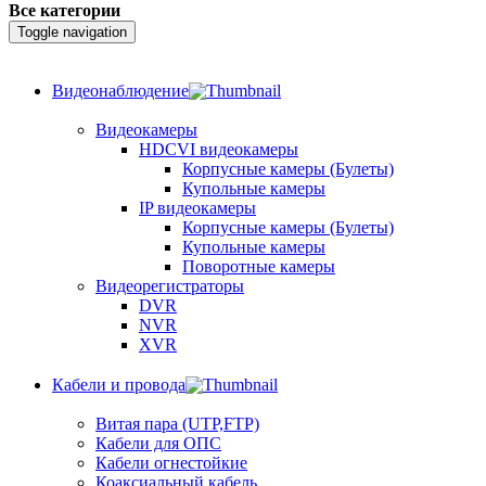
Все категории
Toggle navigation
Видеонаблюдение
Видеокамеры
HDCVI видеокамеры
Корпусные камеры (Булеты)
Купольные камеры
IP видеокамеры
Корпусные камеры (Булеты)
Купольные камеры
Поворотные камеры
Видеорегистраторы
DVR
NVR
XVR
Кабели и провода
Витая пара (UTP,FTP)
Кабели для ОПС
Кабели огнестойкие
Коаксиальный кабель