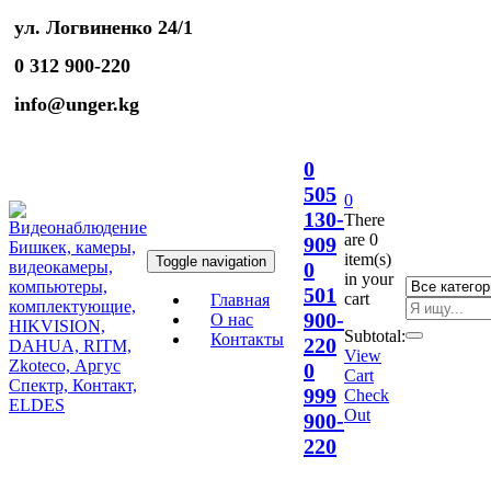
ул. Логвиненко 24/1
0 312 900-220
info@unger.kg
0
505
0
130-
There
are
0
909
item(s)
Toggle navigation
0
in your
501
cart
Главная
900-
О нас
Subtotal:
Контакты
220
View
0
Cart
999
Check
Out
900-
220