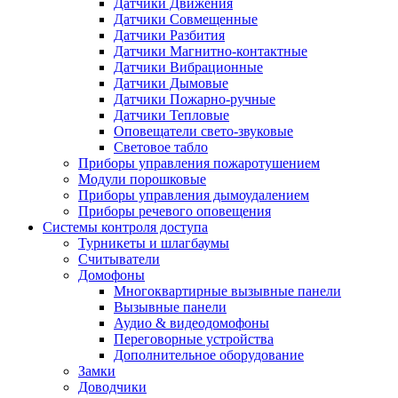
Датчики Движения
Датчики Совмещенные
Датчики Разбития
Датчики Магнитно-контактные
Датчики Вибрационные
Датчики Дымовые
Датчики Пожарно-ручные
Датчики Тепловые
Оповещатели свето-звуковые
Световое табло
Приборы управления пожаротушением
Модули порошковые
Приборы управления дымоудалением
Приборы речевого оповещения
Системы контроля доступа
Турникеты и шлагбаумы
Cчитыватели
Домофоны
Многоквартирные вызывные панели
Вызывные панели
Аудио & видеодомофоны
Переговорные устройства
Дополнительное оборудование
Замки
Доводчики