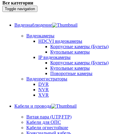
Все категории
Toggle navigation
Видеонаблюдение
Видеокамеры
HDCVI видеокамеры
Корпусные камеры (Булеты)
Купольные камеры
IP видеокамеры
Корпусные камеры (Булеты)
Купольные камеры
Поворотные камеры
Видеорегистраторы
DVR
NVR
XVR
Кабели и провода
Витая пара (UTP,FTP)
Кабели для ОПС
Кабели огнестойкие
Коаксиальный кабель