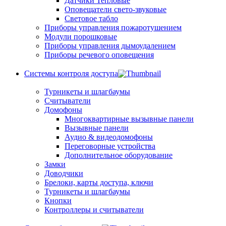
Датчики Тепловые
Оповещатели свето-звуковые
Световое табло
Приборы управления пожаротушением
Модули порошковые
Приборы управления дымоудалением
Приборы речевого оповещения
Системы контроля доступа
Турникеты и шлагбаумы
Cчитыватели
Домофоны
Многоквартирные вызывные панели
Вызывные панели
Аудио & видеодомофоны
Переговорные устройства
Дополнительное оборудование
Замки
Доводчики
Брелоки, карты доступа, ключи
Турникеты и шлагбаумы
Кнопки
Контроллеры и считыватели