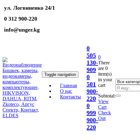
ул. Логвиненко 24/1
0 312 900-220
info@unger.kg
0
505
0
130-
There
are
0
909
item(s)
Toggle navigation
0
in your
501
cart
Главная
900-
О нас
Subtotal:
Контакты
220
View
0
Cart
999
Check
Out
900-
220