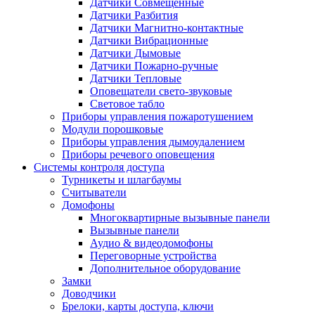
Датчики Совмещенные
Датчики Разбития
Датчики Магнитно-контактные
Датчики Вибрационные
Датчики Дымовые
Датчики Пожарно-ручные
Датчики Тепловые
Оповещатели свето-звуковые
Световое табло
Приборы управления пожаротушением
Модули порошковые
Приборы управления дымоудалением
Приборы речевого оповещения
Системы контроля доступа
Турникеты и шлагбаумы
Cчитыватели
Домофоны
Многоквартирные вызывные панели
Вызывные панели
Аудио & видеодомофоны
Переговорные устройства
Дополнительное оборудование
Замки
Доводчики
Брелоки, карты доступа, ключи