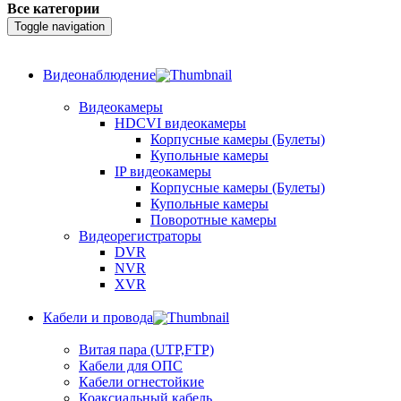
Все категории
Toggle navigation
Видеонаблюдение
Видеокамеры
HDCVI видеокамеры
Корпусные камеры (Булеты)
Купольные камеры
IP видеокамеры
Корпусные камеры (Булеты)
Купольные камеры
Поворотные камеры
Видеорегистраторы
DVR
NVR
XVR
Кабели и провода
Витая пара (UTP,FTP)
Кабели для ОПС
Кабели огнестойкие
Коаксиальный кабель