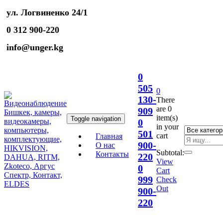
ул. Логвиненко 24/1
0 312 900-220
info@unger.kg
0
505
0
130-
There
are
0
909
item(s)
Toggle navigation
0
in your
501
cart
Главная
900-
О нас
Subtotal:
Контакты
220
View
0
Cart
999
Check
Out
900-
220