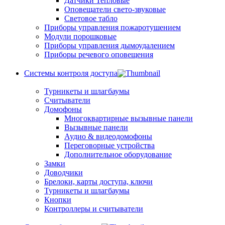
Датчики Тепловые
Оповещатели свето-звуковые
Световое табло
Приборы управления пожаротушением
Модули порошковые
Приборы управления дымоудалением
Приборы речевого оповещения
Системы контроля доступа
Турникеты и шлагбаумы
Cчитыватели
Домофоны
Многоквартирные вызывные панели
Вызывные панели
Аудио & видеодомофоны
Переговорные устройства
Дополнительное оборудование
Замки
Доводчики
Брелоки, карты доступа, ключи
Турникеты и шлагбаумы
Кнопки
Контроллеры и считыватели