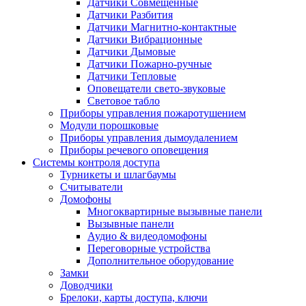
Датчики Совмещенные
Датчики Разбития
Датчики Магнитно-контактные
Датчики Вибрационные
Датчики Дымовые
Датчики Пожарно-ручные
Датчики Тепловые
Оповещатели свето-звуковые
Световое табло
Приборы управления пожаротушением
Модули порошковые
Приборы управления дымоудалением
Приборы речевого оповещения
Системы контроля доступа
Турникеты и шлагбаумы
Cчитыватели
Домофоны
Многоквартирные вызывные панели
Вызывные панели
Аудио & видеодомофоны
Переговорные устройства
Дополнительное оборудование
Замки
Доводчики
Брелоки, карты доступа, ключи