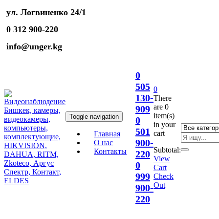
ул. Логвиненко 24/1
0 312 900-220
info@unger.kg
0
505
0
130-
There
are
0
909
item(s)
Toggle navigation
0
in your
501
cart
Главная
900-
О нас
Subtotal:
Контакты
220
View
0
Cart
999
Check
Out
900-
220