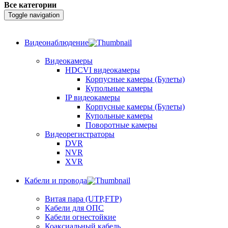
Все категории
Toggle navigation
Видеонаблюдение
Видеокамеры
HDCVI видеокамеры
Корпусные камеры (Булеты)
Купольные камеры
IP видеокамеры
Корпусные камеры (Булеты)
Купольные камеры
Поворотные камеры
Видеорегистраторы
DVR
NVR
XVR
Кабели и провода
Витая пара (UTP,FTP)
Кабели для ОПС
Кабели огнестойкие
Коаксиальный кабель