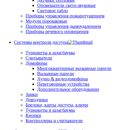
Датчики Тепловые
Оповещатели свето-звуковые
Световое табло
Приборы управления пожаротушением
Модули порошковые
Приборы управления дымоудалением
Приборы речевого оповещения
Системы контроля доступа
Турникеты и шлагбаумы
Cчитыватели
Домофоны
Многоквартирные вызывные панели
Вызывные панели
Аудио & видеодомофоны
Переговорные устройства
Дополнительное оборудование
Замки
Доводчики
Брелоки, карты доступа, ключи
Турникеты и шлагбаумы
Кнопки
Контроллеры и считыватели