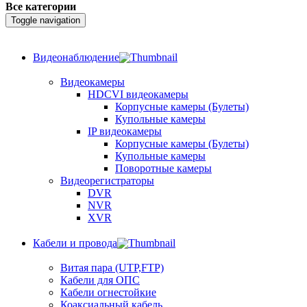
Все категории
Toggle navigation
Видеонаблюдение
Видеокамеры
HDCVI видеокамеры
Корпусные камеры (Булеты)
Купольные камеры
IP видеокамеры
Корпусные камеры (Булеты)
Купольные камеры
Поворотные камеры
Видеорегистраторы
DVR
NVR
XVR
Кабели и провода
Витая пара (UTP,FTP)
Кабели для ОПС
Кабели огнестойкие
Коаксиальный кабель