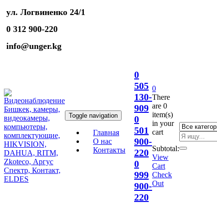
ул. Логвиненко 24/1
0 312 900-220
info@unger.kg
0
505
0
130-
There
are
0
909
item(s)
Toggle navigation
0
in your
501
cart
Главная
900-
О нас
Subtotal:
Контакты
220
View
0
Cart
999
Check
Out
900-
220