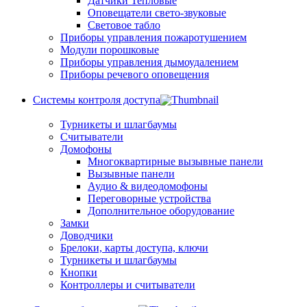
Датчики Тепловые
Оповещатели свето-звуковые
Световое табло
Приборы управления пожаротушением
Модули порошковые
Приборы управления дымоудалением
Приборы речевого оповещения
Системы контроля доступа
Турникеты и шлагбаумы
Cчитыватели
Домофоны
Многоквартирные вызывные панели
Вызывные панели
Аудио & видеодомофоны
Переговорные устройства
Дополнительное оборудование
Замки
Доводчики
Брелоки, карты доступа, ключи
Турникеты и шлагбаумы
Кнопки
Контроллеры и считыватели