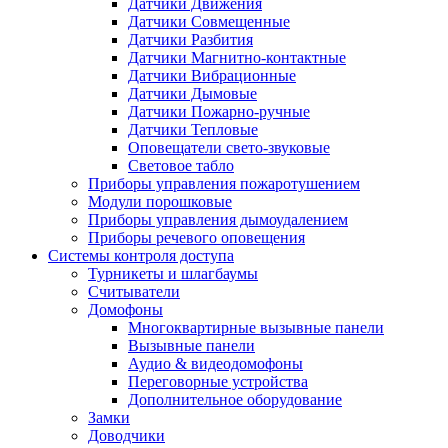
Датчики Движения
Датчики Совмещенные
Датчики Разбития
Датчики Магнитно-контактные
Датчики Вибрационные
Датчики Дымовые
Датчики Пожарно-ручные
Датчики Тепловые
Оповещатели свето-звуковые
Световое табло
Приборы управления пожаротушением
Модули порошковые
Приборы управления дымоудалением
Приборы речевого оповещения
Системы контроля доступа
Турникеты и шлагбаумы
Cчитыватели
Домофоны
Многоквартирные вызывные панели
Вызывные панели
Аудио & видеодомофоны
Переговорные устройства
Дополнительное оборудование
Замки
Доводчики