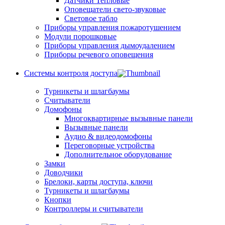
Датчики Тепловые
Оповещатели свето-звуковые
Световое табло
Приборы управления пожаротушением
Модули порошковые
Приборы управления дымоудалением
Приборы речевого оповещения
Системы контроля доступа
Турникеты и шлагбаумы
Cчитыватели
Домофоны
Многоквартирные вызывные панели
Вызывные панели
Аудио & видеодомофоны
Переговорные устройства
Дополнительное оборудование
Замки
Доводчики
Брелоки, карты доступа, ключи
Турникеты и шлагбаумы
Кнопки
Контроллеры и считыватели