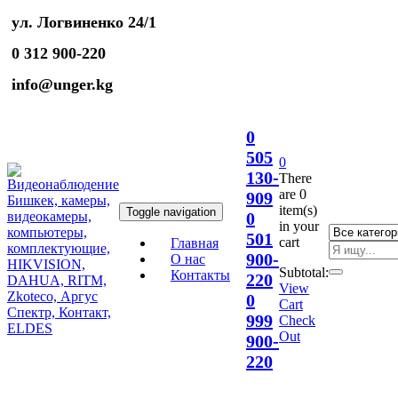
ул. Логвиненко 24/1
0 312 900-220
info@unger.kg
0
505
0
130-
There
are
0
909
item(s)
Toggle navigation
0
in your
501
cart
Главная
900-
О нас
Subtotal:
Контакты
220
View
0
Cart
999
Check
Out
900-
220