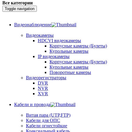
Все категории
Toggle navigation
Видеонаблюдение
Видеокамеры
HDCVI видеокамеры
Корпусные камеры (Булеты)
Купольные камеры
IP видеокамеры
Корпусные камеры (Булеты)
Купольные камеры
Поворотные камеры
Видеорегистраторы
DVR
NVR
XVR
Кабели и провода
Витая пара (UTP,FTP)
Кабели для ОПС
Кабели огнестойкие
Коаксиальный кабель