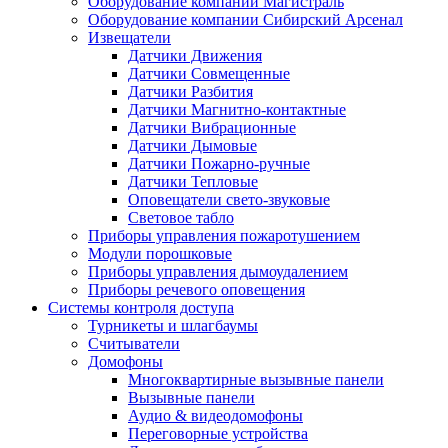
Оборудование компании Магистраль
Оборудование компании Сибирский Арсенал
Извещатели
Датчики Движения
Датчики Совмещенные
Датчики Разбития
Датчики Магнитно-контактные
Датчики Вибрационные
Датчики Дымовые
Датчики Пожарно-ручные
Датчики Тепловые
Оповещатели свето-звуковые
Световое табло
Приборы управления пожаротушением
Модули порошковые
Приборы управления дымоудалением
Приборы речевого оповещения
Системы контроля доступа
Турникеты и шлагбаумы
Cчитыватели
Домофоны
Многоквартирные вызывные панели
Вызывные панели
Аудио & видеодомофоны
Переговорные устройства