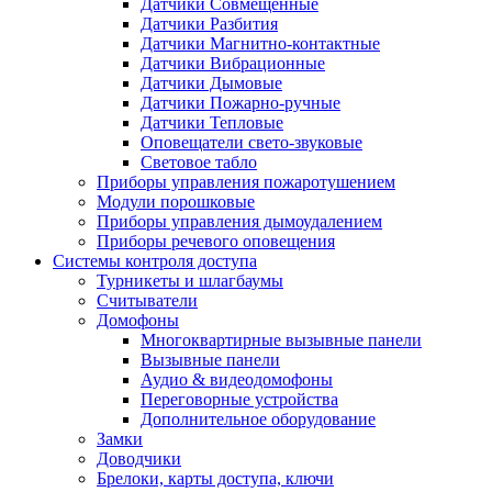
Датчики Совмещенные
Датчики Разбития
Датчики Магнитно-контактные
Датчики Вибрационные
Датчики Дымовые
Датчики Пожарно-ручные
Датчики Тепловые
Оповещатели свето-звуковые
Световое табло
Приборы управления пожаротушением
Модули порошковые
Приборы управления дымоудалением
Приборы речевого оповещения
Системы контроля доступа
Турникеты и шлагбаумы
Cчитыватели
Домофоны
Многоквартирные вызывные панели
Вызывные панели
Аудио & видеодомофоны
Переговорные устройства
Дополнительное оборудование
Замки
Доводчики
Брелоки, карты доступа, ключи