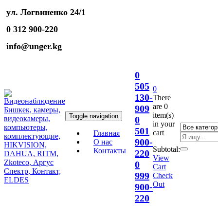
ул. Логвиненко 24/1
0 312 900-220
info@unger.kg
0
505
0
130-
There
are
0
909
item(s)
Toggle navigation
0
in your
501
cart
Главная
900-
О нас
Subtotal:
Контакты
220
View
0
Cart
999
Check
Out
900-
220