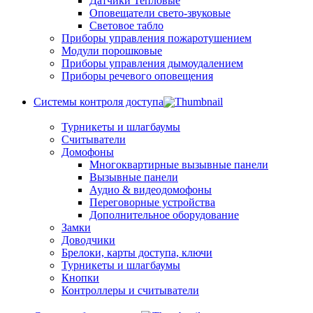
Датчики Тепловые
Оповещатели свето-звуковые
Световое табло
Приборы управления пожаротушением
Модули порошковые
Приборы управления дымоудалением
Приборы речевого оповещения
Системы контроля доступа
Турникеты и шлагбаумы
Cчитыватели
Домофоны
Многоквартирные вызывные панели
Вызывные панели
Аудио & видеодомофоны
Переговорные устройства
Дополнительное оборудование
Замки
Доводчики
Брелоки, карты доступа, ключи
Турникеты и шлагбаумы
Кнопки
Контроллеры и считыватели