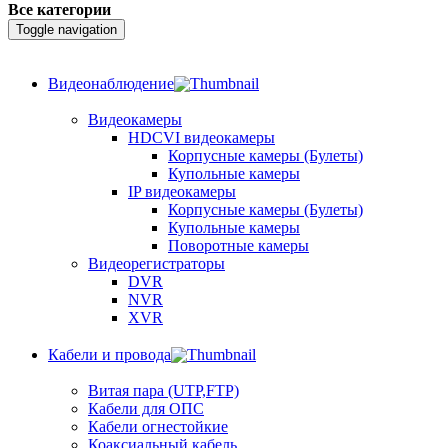
Все категории
Toggle navigation
Видеонаблюдение
Видеокамеры
HDCVI видеокамеры
Корпусные камеры (Булеты)
Купольные камеры
IP видеокамеры
Корпусные камеры (Булеты)
Купольные камеры
Поворотные камеры
Видеорегистраторы
DVR
NVR
XVR
Кабели и провода
Витая пара (UTP,FTP)
Кабели для ОПС
Кабели огнестойкие
Коаксиальный кабель