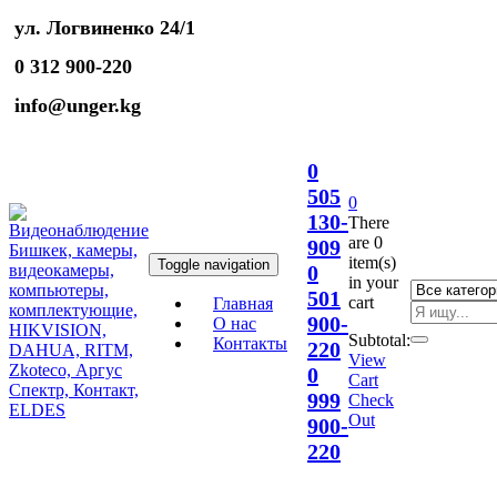
ул. Логвиненко 24/1
0 312 900-220
info@unger.kg
0
505
0
130-
There
are
0
909
item(s)
Toggle navigation
0
in your
501
cart
Главная
900-
О нас
Subtotal:
Контакты
220
View
0
Cart
999
Check
Out
900-
220