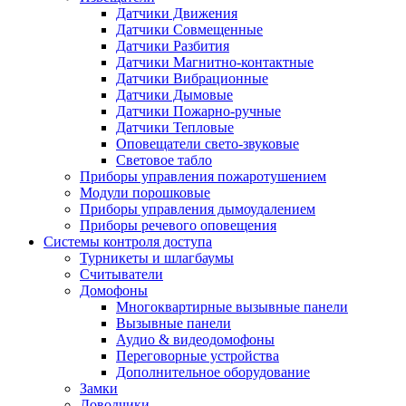
Датчики Движения
Датчики Совмещенные
Датчики Разбития
Датчики Магнитно-контактные
Датчики Вибрационные
Датчики Дымовые
Датчики Пожарно-ручные
Датчики Тепловые
Оповещатели свето-звуковые
Световое табло
Приборы управления пожаротушением
Модули порошковые
Приборы управления дымоудалением
Приборы речевого оповещения
Системы контроля доступа
Турникеты и шлагбаумы
Cчитыватели
Домофоны
Многоквартирные вызывные панели
Вызывные панели
Аудио & видеодомофоны
Переговорные устройства
Дополнительное оборудование
Замки
Доводчики