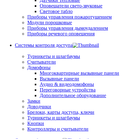
Датчики Тепловые
Оповещатели свето-звуковые
Световое табло
Приборы управления пожаротушением
Модули порошковые
Приборы управления дымоудалением
Приборы речевого оповещения
Системы контроля доступа
Турникеты и шлагбаумы
Cчитыватели
Домофоны
Многоквартирные вызывные панели
Вызывные панели
Аудио & видеодомофоны
Переговорные устройства
Дополнительное оборудование
Замки
Доводчики
Брелоки, карты доступа, ключи
Турникеты и шлагбаумы
Кнопки
Контроллеры и считыватели