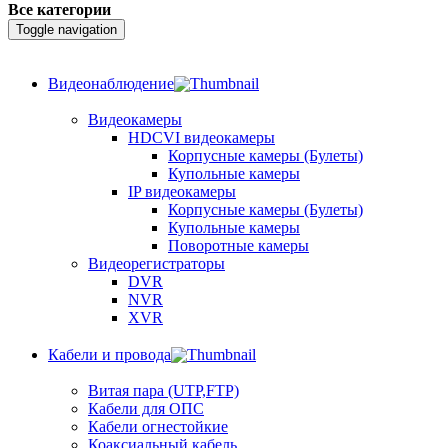
Все категории
Toggle navigation
Видеонаблюдение
Видеокамеры
HDCVI видеокамеры
Корпусные камеры (Булеты)
Купольные камеры
IP видеокамеры
Корпусные камеры (Булеты)
Купольные камеры
Поворотные камеры
Видеорегистраторы
DVR
NVR
XVR
Кабели и провода
Витая пара (UTP,FTP)
Кабели для ОПС
Кабели огнестойкие
Коаксиальный кабель