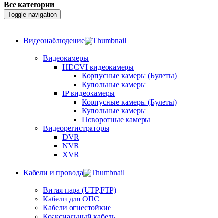
Все категории
Toggle navigation
Видеонаблюдение
Видеокамеры
HDCVI видеокамеры
Корпусные камеры (Булеты)
Купольные камеры
IP видеокамеры
Корпусные камеры (Булеты)
Купольные камеры
Поворотные камеры
Видеорегистраторы
DVR
NVR
XVR
Кабели и провода
Витая пара (UTP,FTP)
Кабели для ОПС
Кабели огнестойкие
Коаксиальный кабель