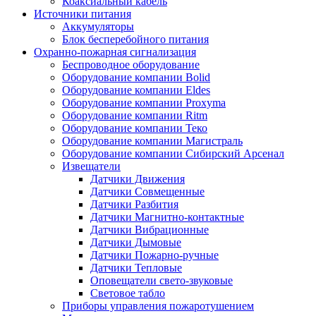
Коаксиальный кабель
Источники питания
Аккумуляторы
Блок бесперебойного питания
Охранно-пожарная сигнализация
Беспроводное оборудование
Оборудование компании Bolid
Оборудование компании Eldes
Оборудование компании Proxyma
Оборудование компании Ritm
Оборудование компании Теко
Оборудование компании Магистраль
Оборудование компании Сибирский Арсенал
Извещатели
Датчики Движения
Датчики Совмещенные
Датчики Разбития
Датчики Магнитно-контактные
Датчики Вибрационные
Датчики Дымовые
Датчики Пожарно-ручные
Датчики Тепловые
Оповещатели свето-звуковые
Световое табло
Приборы управления пожаротушением