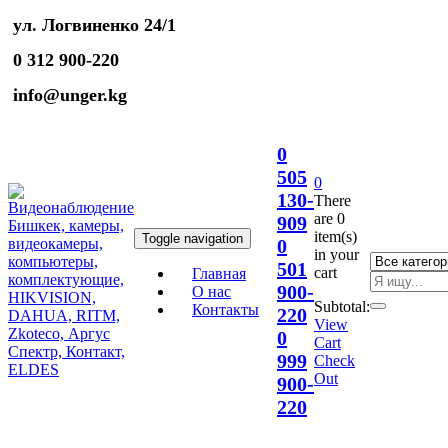
ул. Логвиненко 24/1
0 312 900-220
info@unger.kg
0
505
0
130-
There
are
0
909
item(s)
Toggle navigation
0
in your
501
cart
Главная
900-
О нас
Subtotal:
Контакты
220
View
0
Cart
999
Check
Out
900-
220