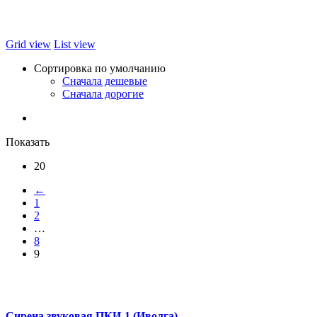
Grid view
List view
Сортировка по умолчанию
Сначала дешевые
Сначала дорогие
Показать
20
←
1
2
…
8
9
Сирена звуковая ПКИ-1 (Иволга)