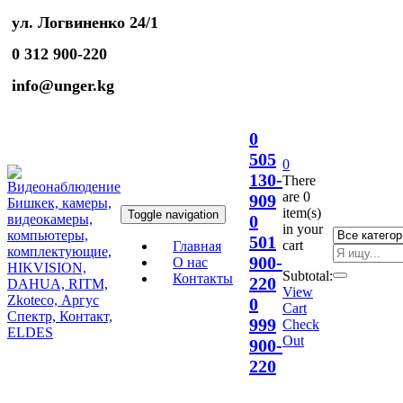
ул. Логвиненко 24/1
0 312 900-220
info@unger.kg
0
505
0
130-
There
are
0
909
item(s)
Toggle navigation
0
in your
501
cart
Главная
900-
О нас
Subtotal:
Контакты
220
View
0
Cart
999
Check
Out
900-
220