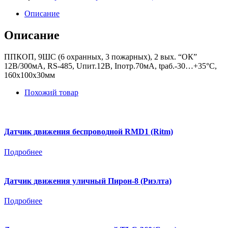
Описание
Описание
ППКОП, 9ШС (6 охранных, 3 пожарных), 2 вых. “ОК”
12В/300мА, RS-485, Uпит.12В, Iпотр.70мА, tраб.-30…+35°С,
160х100х30мм
Похожий товар
Датчик движения беспроводной RМD1 (Ritm)
Подробнее
Датчик движения уличный Пирон-8 (Риэлта)
Подробнее