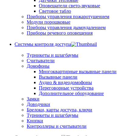
Датчики Тепловые
Оповещатели свето-звуковые
Световое табло
Приборы управления пожаротушением
Модули порошковые
Приборы управления дымоудалением
Приборы речевого оповещения
Системы контроля доступа
Турникеты и шлагбаумы
Cчитыватели
Домофоны
Многоквартирные вызывные панели
Вызывные панели
Аудио & видеодомофоны
Переговорные устройства
Дополнительное оборудование
Замки
Доводчики
Брелоки, карты доступа, ключи
Турникеты и шлагбаумы
Кнопки
Контроллеры и считыватели