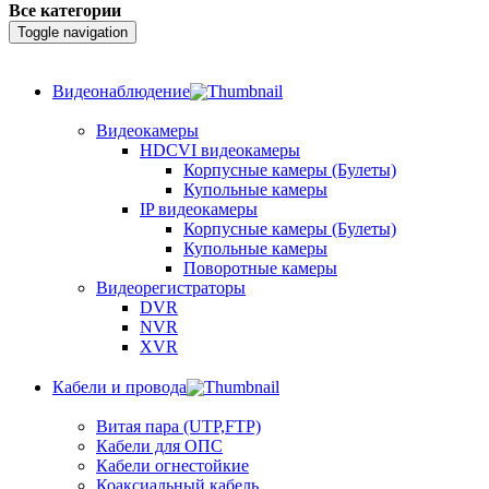
Все категории
Toggle navigation
Видеонаблюдение
Видеокамеры
HDCVI видеокамеры
Корпусные камеры (Булеты)
Купольные камеры
IP видеокамеры
Корпусные камеры (Булеты)
Купольные камеры
Поворотные камеры
Видеорегистраторы
DVR
NVR
XVR
Кабели и провода
Витая пара (UTP,FTP)
Кабели для ОПС
Кабели огнестойкие
Коаксиальный кабель