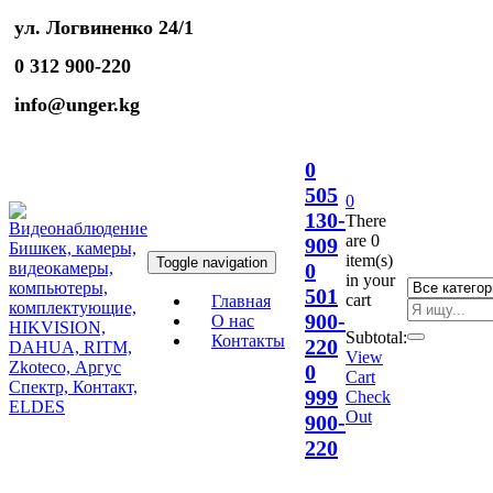
ул. Логвиненко 24/1
0 312 900-220
info@unger.kg
0
505
0
130-
There
are
0
909
item(s)
Toggle navigation
0
in your
501
cart
Главная
900-
О нас
Subtotal:
Контакты
220
View
0
Cart
999
Check
Out
900-
220