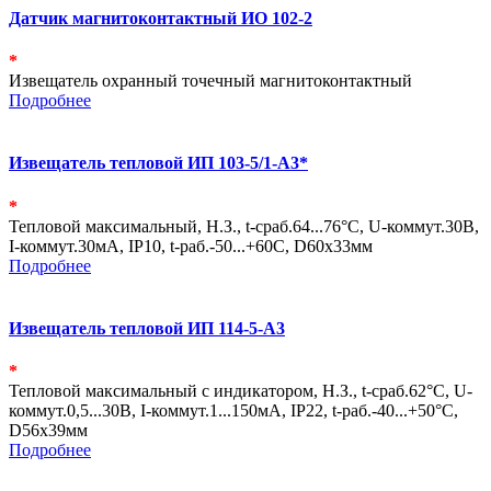
Датчик магнитоконтактный ИО 102-2
*
Извещатель охранный точечный магнитоконтактный
Подробнее
Извещатель тепловой ИП 103-5/1-А3*
*
Тепловой максимальный, Н.З., t-сраб.64...76°С, U-коммут.30В,
I-коммут.30мА, IP10, t-раб.-50...+60С, D60х33мм
Подробнее
Извещатель тепловой ИП 114-5-А3
*
Тепловой максимальный с индикатором, Н.З., t-сраб.62°С, U-
коммут.0,5...30В, I-коммут.1...150мА, IP22, t-раб.-40...+50°С,
D56х39мм
Подробнее