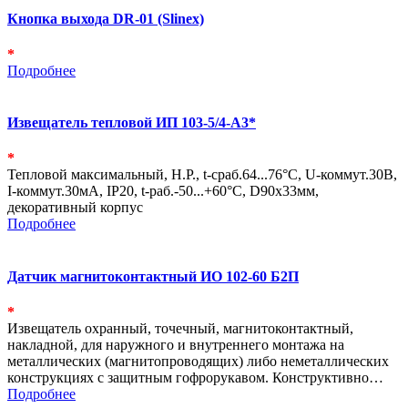
Кнопка выхода DR-01 (Slinex)
*
Подробнее
Извещатель тепловой ИП 103-5/4-А3*
*
Тепловой максимальный, Н.Р., t-сраб.64...76°С, U-коммут.30В,
I-коммут.30мА, IP20, t-раб.-50...+60°С, D90х33мм,
декоративный корпус
Подробнее
Датчик магнитоконтактный ИО 102-60 Б2П
*
Извещатель охранный, точечный, магнитоконтактный,
накладной, для наружного и внутреннего монтажа на
металлических (магнитопроводящих) либо неметаллических
конструкциях с защитным гофрорукавом. Конструктивно…
Подробнее