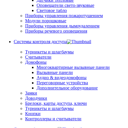
Датчики Тепловые
Оповещатели свето-звуковые
Световое табло
Приборы управления пожаротушением
Модули порошковые
Приборы управления дымоудалением
Приборы речевого оповещения
Системы контроля доступа
Турникеты и шлагбаумы
Cчитыватели
Домофоны
Многоквартирные вызывные панели
Вызывные панели
Аудио & видеодомофоны
Переговорные устройства
Дополнительное оборудование
Замки
Доводчики
Брелоки, карты доступа, ключи
Турникеты и шлагбаумы
Кнопки
Контроллеры и считыватели