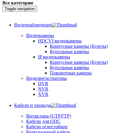
Все категории
Toggle navigation
Видеонаблюдение
Видеокамеры
HDCVI видеокамеры
Корпусные камеры (Булеты)
Купольные камеры
IP видеокамеры
Корпусные камеры (Булеты)
Купольные камеры
Поворотные камеры
Видеорегистраторы
DVR
NVR
XVR
Кабели и провода
Витая пара (UTP,FTP)
Кабели для ОПС
Кабели огнестойкие
Коаксиальный кабель