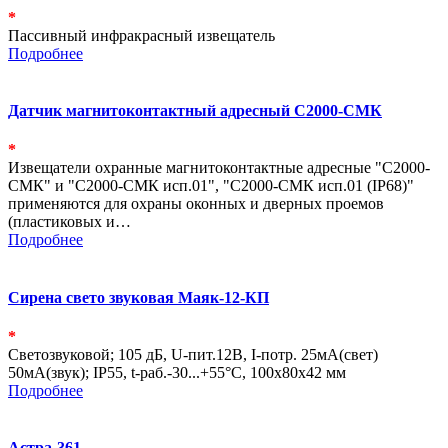
*
Пассивный инфракрасный извещатель
Подробнее
Датчик магнитоконтактный адресный С2000-СМК
*
Извещатели охранные магнитоконтактные адресные "С2000-
СМК" и "С2000-СМК исп.01", "С2000-СМК исп.01 (IP68)"
применяются для охраны оконных и дверных проемов
(пластиковых и…
Подробнее
Сирена свето звуковая Маяк-12-КП
*
Светозвуковой; 105 дБ, U-пит.12В, I-потр. 25мА(свет)
50мА(звук); IP55, t-раб.-30...+55°С, 100х80х42 мм
Подробнее
Астра-361